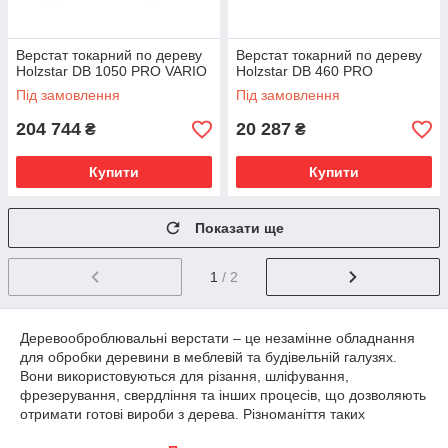
Верстат токарний по дереву
Верстат токарний по дереву
Holzstar DB 1050 PRO VARIO
Holzstar DB 460 PRO
Під замовлення
Під замовлення
204 744
20 287
₴
₴
Купити
Купити
Показати ще
1
/ 2
Деревооброблювальні верстати – це незамінне обладнання
для обробки деревини в меблевій та будівельній галузях.
Вони використовуються для різання, шліфування,
фрезерування, свердління та інших процесів, що дозволяють
отримати готові вироби з дерева. Різноманіття таких
верстатів дозволяє ефективно обробляти деревину будь-яких