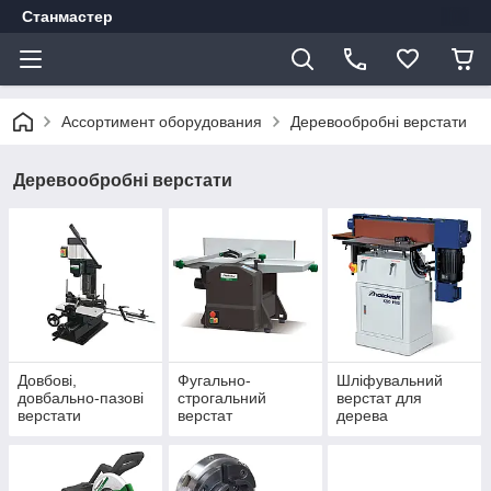
Станмастер
Ассортимент оборудования
Деревообробні верстати
Деревообробні верстати
Довбові,
Фугально-
Шліфувальний
довбально-пазові
строгальний
верстат для
верстати
верстат
дерева