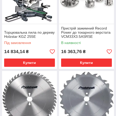
Пристрій зажимний Record
Торцювальна пила по дереву
Power до токарного верстата
Holzstar KGZ 255E
VCM33X3.5ASRSE
Під замовлення
В наявності
14 834,14
16 363,76
₴
₴
Купити
Купити