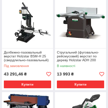
Долбежно-пазовальный
Стругальний (фуговально-
верстат Holzstar BSM-H 25
рейсмусовий) верстат по
(свердлильно-пазовальный)
дереву Holzstar ADH 200
Під замовлення
В наявності
43 291,46
13 993
₴
₴
Купити
Купити