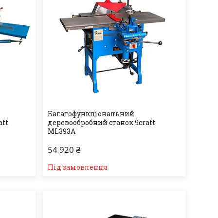
Багатофункціональний
aft
деревообробний станок 9craft
ML393A
54 920 ₴
Під замовлення