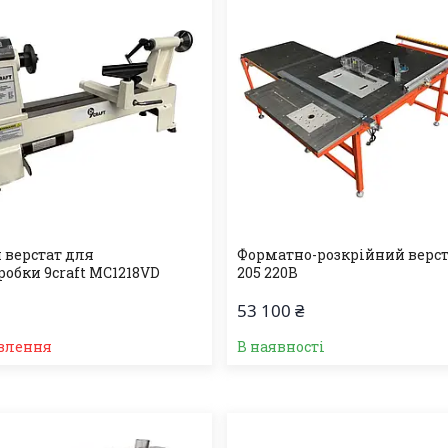
 верстат для
Форматно-розкрійний верста
робки 9craft MC1218VD
205 220В
53 100 ₴
влення
В наявності