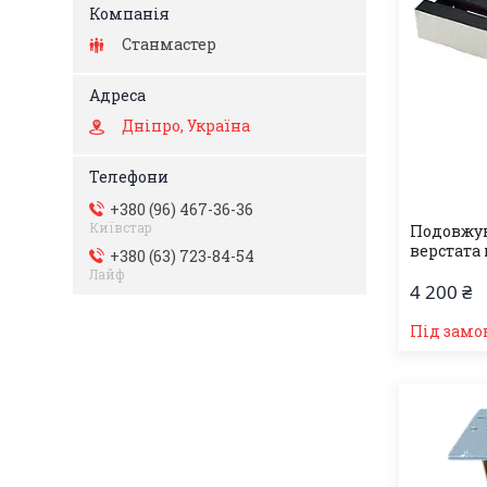
Станмастер
Дніпро, Україна
+380 (96) 467-36-36
Київстар
Подовжув
верстата 
+380 (63) 723-84-54
Лайф
4 200 ₴
Під замо