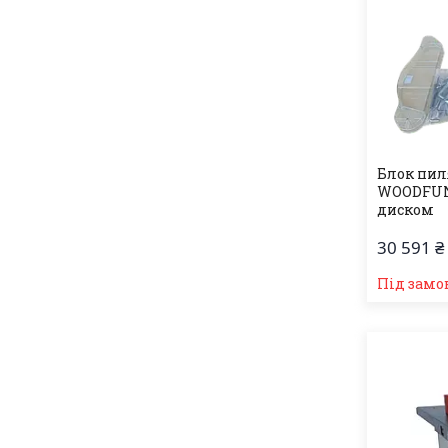
Блок пил
WOODFUN
диском
30 591 ₴
Під замо