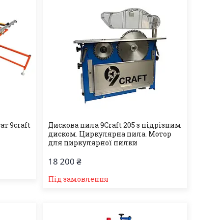
т 9craft
Дискова пила 9Craft 205 з підрізним
диском. Циркулярна пила. Мотор
для циркулярної пилки
18 200 ₴
Під замовлення