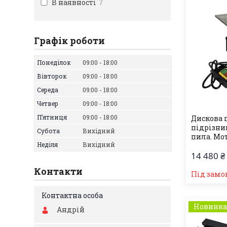
В наявності
7
Графік роботи
Понеділок
09:00
18:00
Вівторок
09:00
18:00
Середа
09:00
18:00
Четвер
09:00
18:00
Пʼятниця
09:00
18:00
Дискова п
підрізни
Субота
Вихідний
пила. Мо
Неділя
Вихідний
14 480 ₴
Контакти
Під замо
Новинк
Андрій