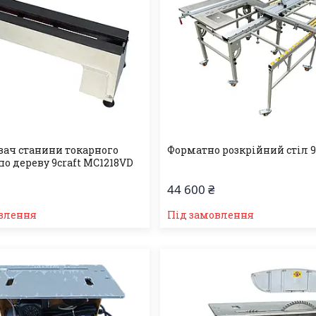
ач станини токарного
Форматно розкрійний стіл 9c
по дереву 9craft MC1218VD
44 600 ₴
влення
Під замовлення