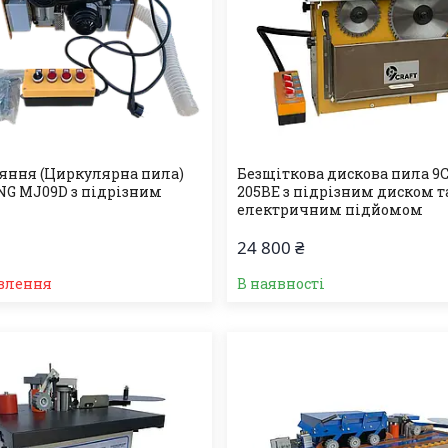
яння (Циркулярна пила)
Безщіткова дискова пила 9C
G MJ09D з підрізним
205BE з підрізним диском т
електричним підйомом
24 800 ₴
влення
В наявності