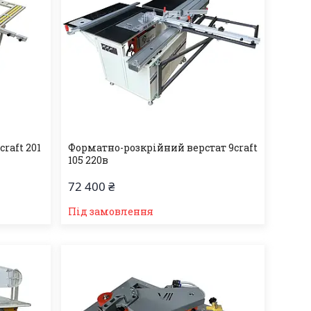
raft 201
Форматно-розкрійний верстат 9craft
105 220в
72 400 ₴
Під замовлення