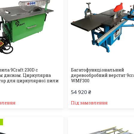
ила 9Craft 230D c
Багатофункціональний
м диском. Циркулярна
деревообробний верстат 9cr
тор для циркулярної пили
WMF300
54 920 ₴
влення
Під замовлення
а