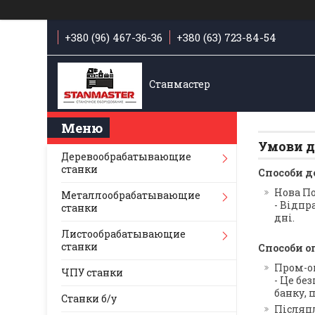
+380 (96) 467-36-36
+380 (63) 723-84-54
Станмастер
Умови д
Деревообрабатывающие
станки
Способи д
Нова П
Металлообрабатывающие
- Відпр
станки
дні.
Листообрабатывающие
станки
Способи о
Пром-о
ЧПУ станки
- Це бе
банку, 
Станки б/у
Післяп