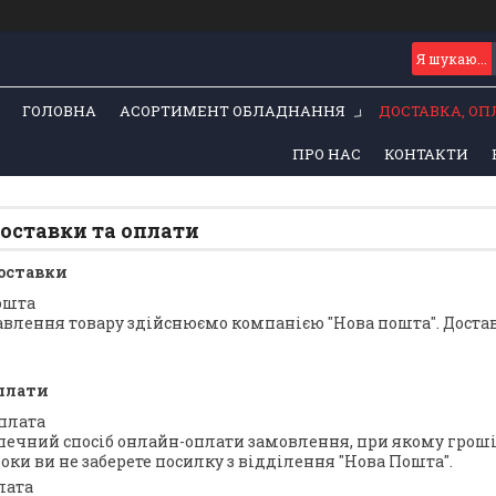
ГОЛОВНА
АСОРТИМЕНТ ОБЛАДНАННЯ
ДОСТАВКА, ОП
ПРО НАС
КОНТАКТИ
оставки та оплати
оставки
ошта
авлення товару здійснюємо компанією "Нова пошта". Доставк
плати
плата
зпечний спосіб онлайн-оплати замовлення, при якому гроші 
поки ви не заберете посилку з відділення "Нова Пошта".
лата