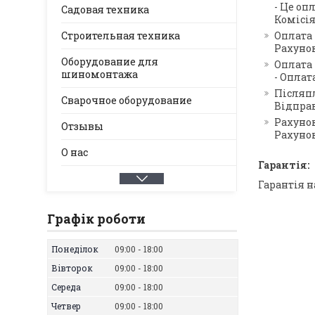
- Це оп
Садовая техника
Комісія
Строительная техника
Оплата 
Рахуно
Оборудование для
Оплата 
шиномонтажа
- Оплат
Післяп
Сварочное оборудование
Відправ
Рахуно
Отзывы
Рахунок
О нас
Гарантія:
Гарантія н
Графік роботи
Понеділок
09:00
18:00
Вівторок
09:00
18:00
Середа
09:00
18:00
Четвер
09:00
18:00