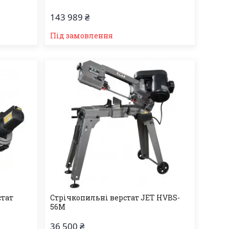
143 989 ₴
Під замовлення
стат
Стрічкопильні верстат JET HVBS-
56M
36 500 ₴