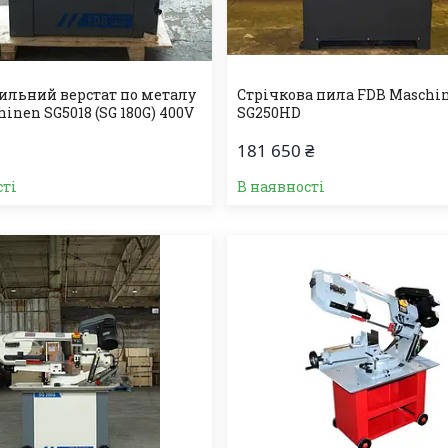
ильний верстат по металу
Стрічкова пила FDB Maschi
inen SG5018 (SG 180G) 400V
SG250HD
181 650 ₴
сті
В наявності