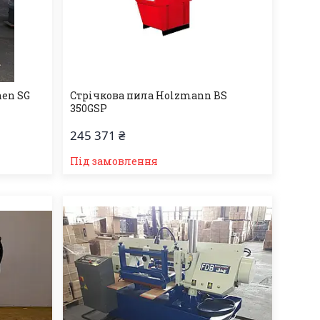
nen SG
Стрічкова пила Holzmann BS
350GSP
245 371 ₴
Під замовлення