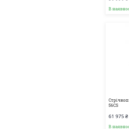
В наявно
Стрічкоп
56CS
61 975 ₴
В наявно