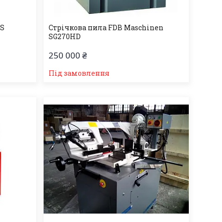
BS
Стрічкова пила FDB Maschinen
SG270HD
250 000 ₴
Під замовлення