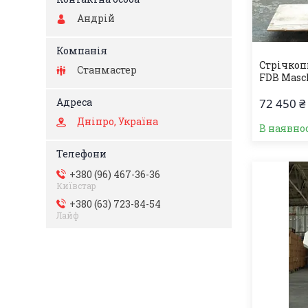
Андрій
Стрічкоп
Станмастер
FDB Masch
72 450 ₴
Дніпро, Україна
В наявно
+380 (96) 467-36-36
Київстар
+380 (63) 723-84-54
Лайф