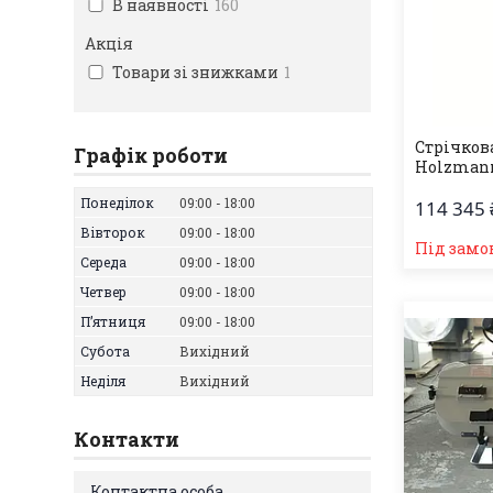
В наявності
160
Акція
Товари зі знижками
1
Стрічков
Графік роботи
Holzmann
Понеділок
09:00
18:00
114 345 
Вівторок
09:00
18:00
Під замо
Середа
09:00
18:00
Четвер
09:00
18:00
Пʼятниця
09:00
18:00
Субота
Вихідний
Неділя
Вихідний
Контакти