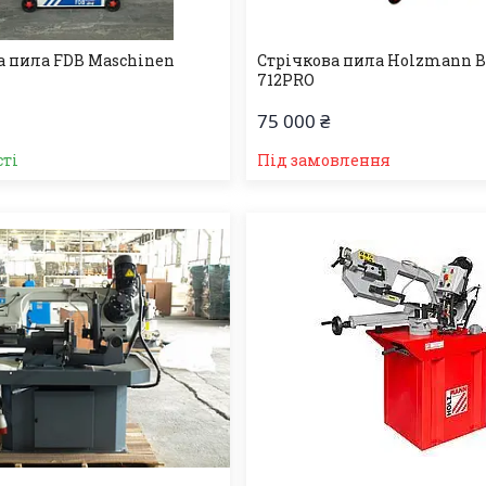
а пила FDB Maschinen
Стрічкова пила Holzmann 
712PRO
75 000 ₴
сті
Під замовлення