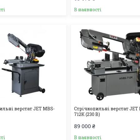
сті
В наявності
ильні верстат JET MBS-
Стрічкопильні верстат JET
712K (230 В)
89 000 ₴
сті
В наявності