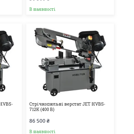
В наявності
 HVBS-
Стрічкопильні верстат JET HVBS-
712K (400 В)
86 500 ₴
В наявності