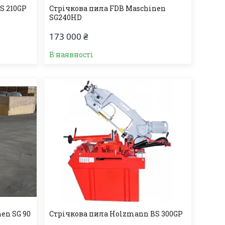
S 210GP
Стрічкова пила FDB Maschinen
SG240HD
173 000 ₴
В наявності
en SG 90
Стрічкова пила Holzmann BS 300GP