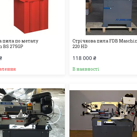
а пила по металу
Стрічкова пила FDB Maschi
 BS 275GP
220 HD
₴
118 000 ₴
влення
В наявності