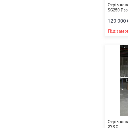
Стрічков
SG250 Pro
120 000 
Під замо
Стрічков
275 G