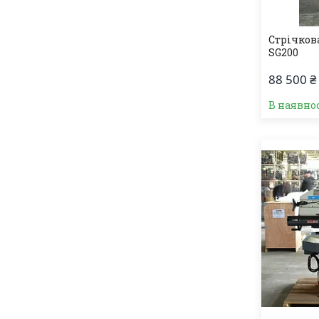
Стрічков
SG200
88 500 ₴
В наявно