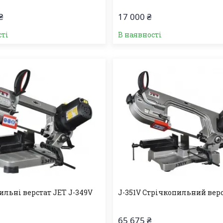
₴
17 000 ₴
сті
В наявності
ильні верстат JET J-349V
J-351V Стрічкопильний вер
65 675 ₴