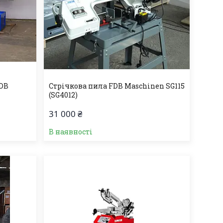
FDB
Стрічкова пила FDB Maschinen SG115
(SG4012)
31 000 ₴
В наявності