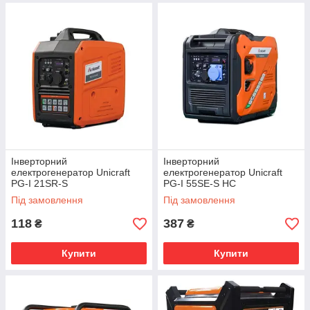
Інверторний
Інверторний
електрогенератор Unicraft
електрогенератор Unicraft
PG-I 21SR-S
PG-I 55SE-S HC
Під замовлення
Під замовлення
118
387
₴
₴
Купити
Купити