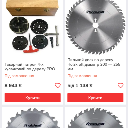
Пильний диск по дереву
Токарний патрон 4-х
Holzkraft діаметр 200 — 255
кулачковий по дереву PRO
мм
Під замовлення
Під замовлення
8 943
1 138
₴
від
₴
Купити
Купити