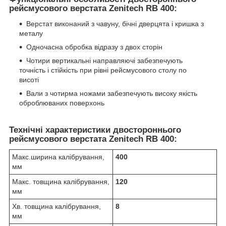
рейсмусового верстата Zenitech RB 400:
Верстат виконаний з чавуну, бічні дверцята і кришка з
металу
Одночасна обробка відразу з двох сторін
Чотири вертикальні направляючі забезпечують
точність і стійкість при рівні рейсмусового столу по
висоті
Вали з чотирма ножами забезпечують високу якість
оброблюваних поверхонь
Технічні характеристики двостороннього
рейсмусового верстата Zenitech RB 400:
Макс.ширина калібрування,
400
мм
Макс. товщина калібрування,
120
мм
Хв. товщина калібрування,
8
мм