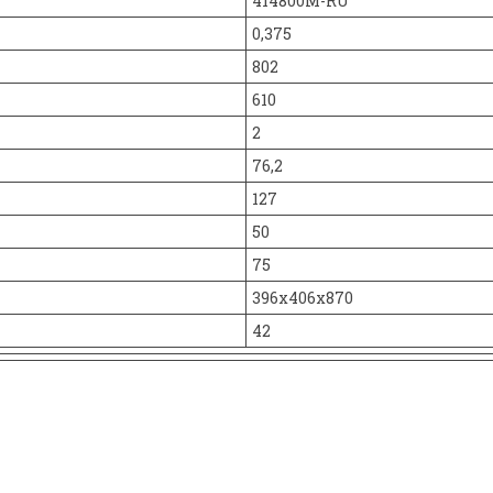
414800M-RU
0,375
802
610
2
76,2
127
50
75
396x406x870
42