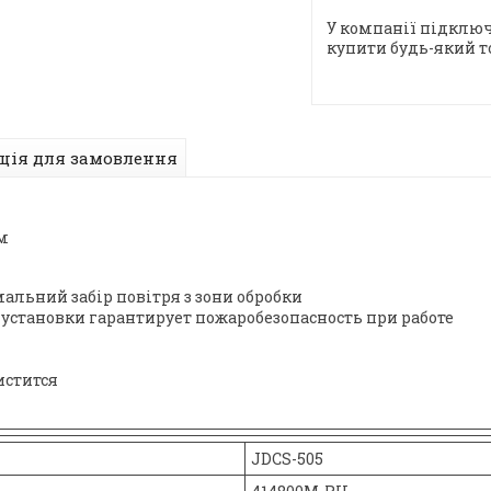
У компанії підключ
купити будь-який т
ція для замовлення
м
альний забір повітря з зони обробки
становки гарантирует пожаробезопасность при работе
истится
JDCS-505