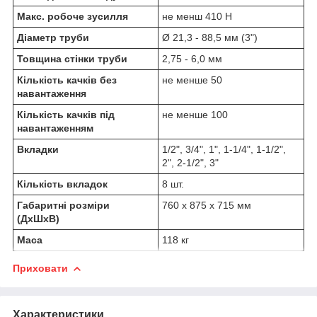
Макс. робоче зусилля
не менш 410 Н
Діаметр труби
Ø 21,3 - 88,5 мм (3")
Товщина стінки труби
2,75 - 6,0 мм
Кількість качків без
не менше 50
навантаження
Кількість качків під
не менше 100
навантаженням
Вкладки
1/2", 3/4", 1", 1-1/4", 1-1/2",
2", 2-1/2", 3"
Кількість вкладок
8 шт.
Габаритні розміри
760 х 875 х 715 мм
(ДхШхВ)
Маса
118 кг
Приховати
Характеристики