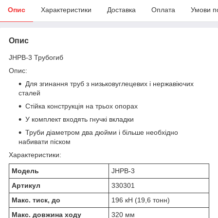
Опис
Характеристики
Доставка
Оплата
Умови п
Опис
JHPB-3 Трубогиб
Опис:
Для згинання труб з низьковуглецевих і нержавіючих
сталей
Стійка конструкція на трьох опорах
У комплект входять гнучкі вкладки
Труби діаметром два дюйми і більше необхідно
набивати піском
Характеристики:
Модель
JHPB-3
Артикул
330301
Макс. тиск, до
196 кН (19,6 тонн)
Макс. довжина ходу
320 мм