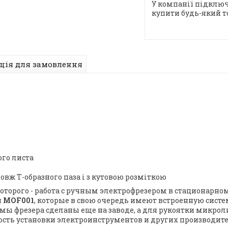
У компанії підключ
купити будь-який т
ція для замовлення
ого листа
вж Т-образного паза і з кутовою розміткою
которого - работа с ручным электрофрезером в стационарн
и
MOF001
, которые в свою очередь имеют встроенную систе
ы фрезера сделаны еще на заводе, а для рукоятки микрол
жность установки электроинструментов и других производ