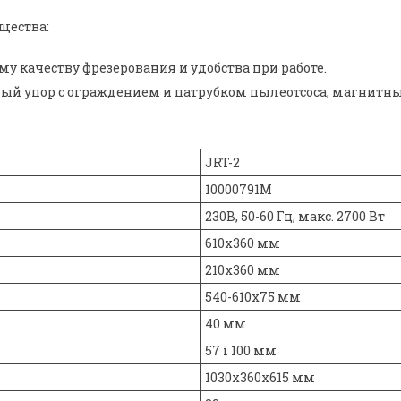
щества:
му качеству фрезерования и удобства при работе.
ный упор с ограждением и патрубком пылеотсоса, магнитны
JRT-2
10000791M
230В, 50-60 Гц, макс. 2700 Вт
610х360 мм
210х360 мм
540-610х75 мм
40 мм
57 і 100 мм
1030х360х615 мм