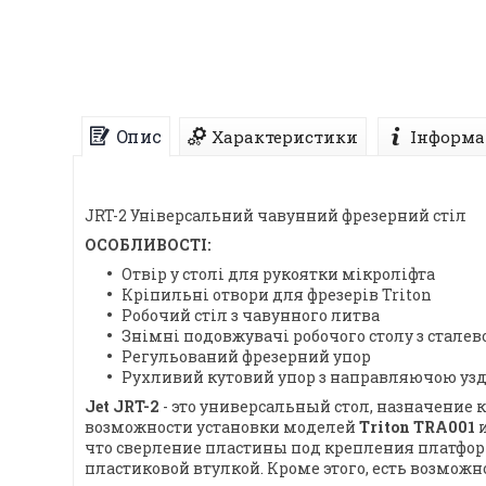
Опис
Характеристики
Інформа
JRT-2 Універсальний чавунний фрезерний стіл
ОСОБЛИВОСТІ:
Отвір у столі для рукоятки мікроліфта
Кріпильні отвори для фрезерів Triton
Робочий стіл з чавунного литва
Знімні подовжувачі робочого столу з сталев
Регульований фрезерний упор
Рухливий кутовий упор з направляючою уздо
Jet JRT-2
- это универсальный стол, назначение 
возможности установки моделей
Triton TRA001
что сверление пластины под крепления платформ
пластиковой втулкой. Кроме этого, есть возмо