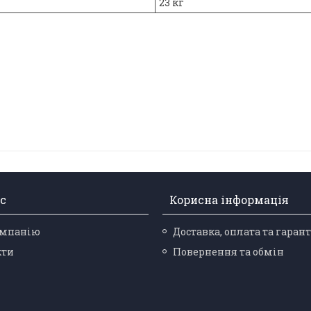
23 кг
с
Корисна інформація
омпанію
Доставка, оплата та гарант
кти
Повернення та обмін