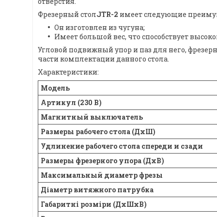
отверстия.
Фрезерный стол
JTR-2
имеет следующие преиму
Он изготовлен из чугуна;
Имеет большой вес, что способствует высоко
Угловой подвижный упор и паз для него, фрезер
части комплектации данного стола.
Характеристики:
Модель
Артикул (230 В)
Магнитный выключатель
Размеры рабочего стола (ДхШ)
Удлинение рабочего стола спереди и сзади
Размеры фрезерного упора (ДхВ)
Максимальный диаметр фрезы
Діаметр витяжного патрубка
Габаритні розміри (ДхШхВ)