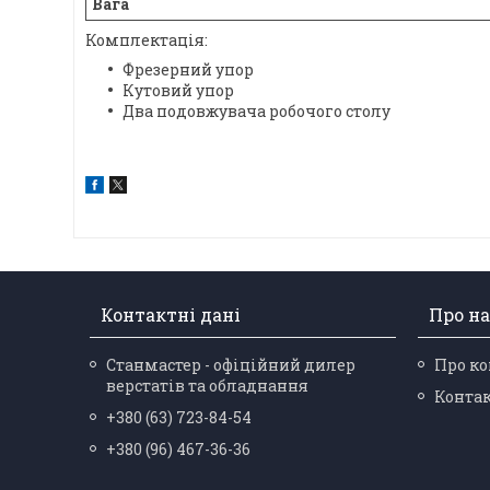
Вага
Комплектація:
Фрезерний упор
Кутовий упор
Два подовжувача робочого столу
Контактні дані
Про на
Станмастер - офіційний дилер
Про к
верстатів та обладнання
Конта
+380 (63) 723-84-54
+380 (96) 467-36-36