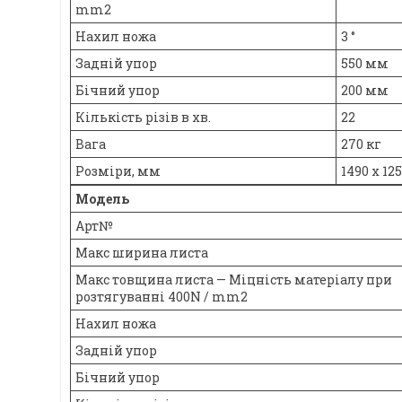
mm2
Нахил ножа
3 °
Задній упор
550 мм
Бічний упор
200 мм
Кількість різів в хв.
22
Вага
270 кг
Розміри, мм
1490 x 125
Модель
Арт№
Макс ширина листа
Макс товщина листа — Міцність матеріалу при
розтягуванні 400N / mm2
Нахил ножа
Задній упор
Бічний упор