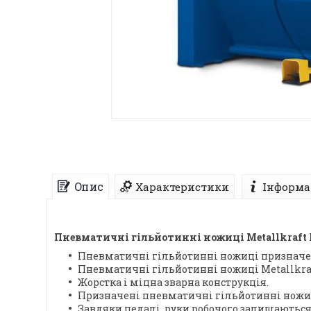
Опис
Характеристики
Інформа
Пневматичні гільйотинні ножиці Metallkraft 
Пневматичні гільйотинні ножиці призначені
Пневматичні гільйотинні ножиці Metallkr
Жорстка і міцна зварна конструкція.
Призначені пневматичні гільйотинні ножиці
Завдяки педалі, руки робочого залишаються