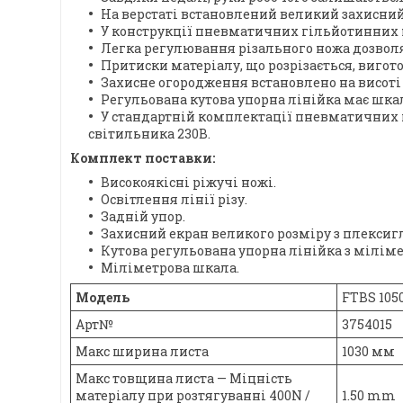
На верстаті встановлений великий захисний
У конструкції пневматичних гільйотинних но
Легка регулювання різального ножа дозволя
Притиски матеріалу, що розрізається, виго
Захисне огородження встановлено на висоті
Регульована кутова упорна лінійка має шка
У стандартній комплектації пневматичних 
світильника 230В.
Комплект поставки:
Високоякісні ріжучі ножі.
Освітлення лінії різу.
Задній упор.
Захисний екран великого розміру з плексигл
Кутова регульована упорна лінійка з мілі
Міліметрова шкала.
Модель
FTBS 1050
Арт№
3754015
Макс ширина листа
1030 мм
Макс товщина листа — Міцність
матеріалу при розтягуванні 400N /
1.50 mm