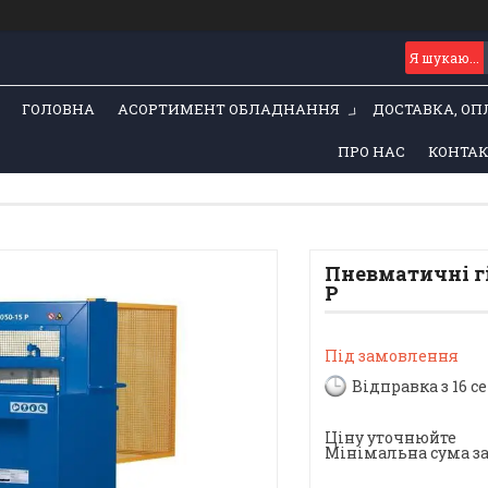
ГОЛОВНА
АСОРТИМЕНТ ОБЛАДНАННЯ
ДОСТАВКА, ОП
ПРО НАС
КОНТА
Пневматичні гі
P
Під замовлення
Відправка з 16 с
Ціну уточнюйте
Мінімальна сума зам