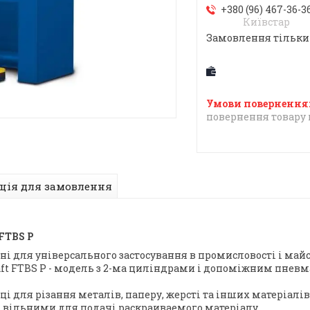
+380 (96) 467-36-3
Київстар
Замовлення тільки
повернення товару 
ція для замовлення
FTBS P
 для універсального застосування в промисловості і майс
aft FTBS Р - модель з 2-ма циліндрами і допоміжним пн
 для різання металів, паперу, жерсті та інших матеріалів
 вільними для подачі раскраиваемого матеріалу.