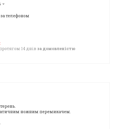
6
 за телефоном
протягом 14 днів
за домовленістю
терень.
евматичним ножним перемикачем.
.