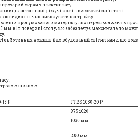
 прозорий екран з плексигласу.
жиць застосовані ріжучі ножі з високоякісної сталі.
є швидко і точно виконувати настройку.
товлені з прогумованого матеріалу, що перешкоджають прос
 5 мм від поверхні столу, що забезпечує максимально можл
лу.
гільйотинних ножиць йде вбудований світильник, що показ
асу.
метровою шкалою.
-15 P
FTBS 1050-20 P
3754020
1030 мм
2.00 мм