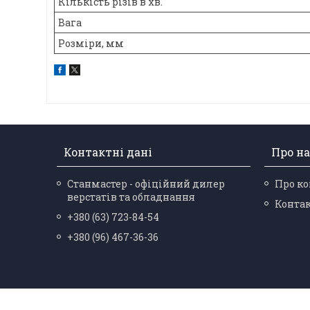
Кількість різів в хв.
Вага
Розміри, мм
Контактні дані
Про на
Станмастер - офіційний дилер
Про к
верстатів та обладнання
Конта
+380 (63) 723-84-54
+380 (96) 467-36-36