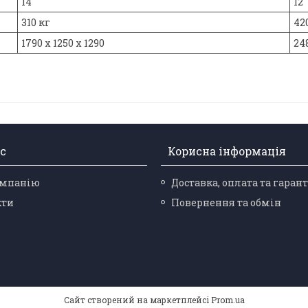
14
12
310 кг
42
1790 x 1250 х 1290
248
с
Корисна інформація
омпанію
Доставка, оплата та гарант
кти
Повернення та обмін
Сайт створений на маркетплейсі
Prom.ua