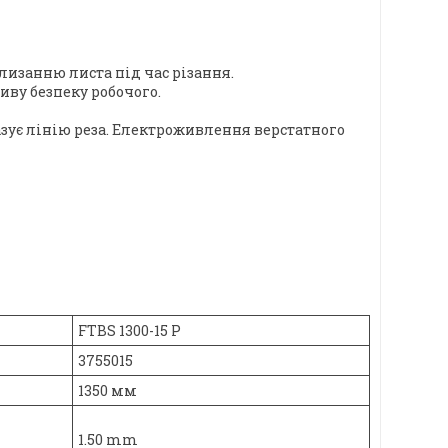
лизанню листа під час різання.
иву безпеку робочого.
ує лінію реза. Електроживлення верстатного
FTBS 1300-15 P
3755015
1350 мм
1.50 mm