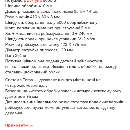
Потужність
двигуна
5000 Вт
Ширина обробки 410 мм
Діаметр ножового вала/число ножів 95 мм / 4 шт.
Розмір ножів 410 x 30 x 3 мм
Швидкість обертання валу 5000 обертів/хвилину
Макс. величина знімання при струганні 5 мм
Хв. ÷ макс. висота рейсмусовання 3 ÷ 240 мм
Швидкість подачі при рейсмусовании 6/12 м/хв
Розміри рейсмусового столу 423 X 775 мм
Діаметр патрубка пилососа 120 мм
Вага 361 кг
Потужна, рівномірна подача деталей здійснюється
спіральними роликами. Відмінна якість обробки, на виході
сталевий шліфований ролик.
Система Tersa — дозволяє швидко міняти ножі на
четырехножевом валу.
Бездоганна чистота обробки завдяки четырехножевому валу
діаметром 95 мм
Для досягнення ідеального результату тиск подаючих вальців
рейсмусового вузла може регулюватися залежно від типу
деревини.
Приховати