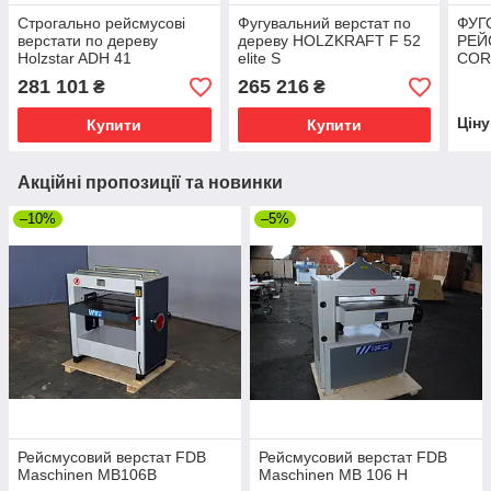
Строгально рейсмусові
Фугувальний верстат по
ФУГ
верстати по дереву
дереву HOLZKRAFT F 52
РЕЙ
Holzstar ADH 41
elite S
COR
COR
281 101
265 216
₴
₴
Цін
Купити
Купити
Акційні пропозиції та новинки
–10%
–5%
Рейсмусовий верстат FDB
Рейсмусовий верстат FDB
Maschinen MB106B
Maschinen MB 106 H