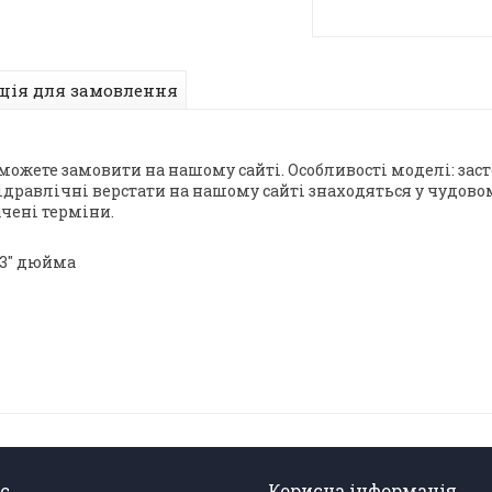
ція для замовлення
ожете замовити на нашому сайті. Особливості моделі: заст
ідравлічні верстати на нашому сайті знаходяться у чудово
ачені терміни.
, 3" дюйма
с
Корисна інформація