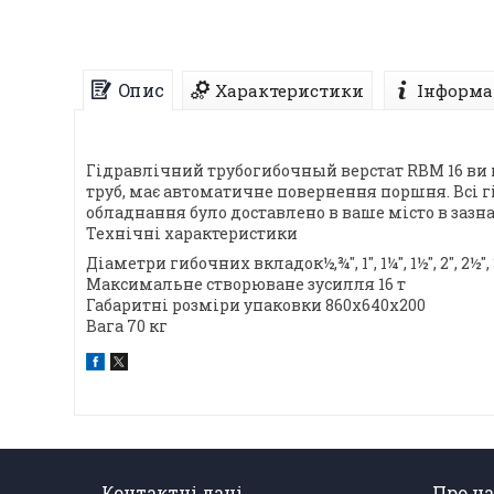
Опис
Характеристики
Інформа
Гідравлічний трубогибочный верстат RBM 16 ви м
труб, має автоматичне повернення поршня. Всі г
обладнання було доставлено в ваше місто в зазн
Технічні характеристики
Діаметри гибочних вкладок½,¾", 1", 1¼", 1½", 2", 2½"
Максимальне створюване зусилля 16 т
Габаритні розміри упаковки 860х640х200
Вага 70 кг
Контактні дані
Про на