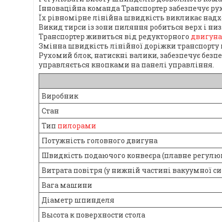
Інноваційна команда Транспортер забезпечує рух
Їх рівномірне лінійна швидкість викликає надхо
Викид тирси із зони пиляння робиться верх і ни
Транспортер живиться від редукторного
двигуна
Змінна швидкість лінійної доріжки транспорту 
Рухомий блок, натискні валики, забезпечує безп
управляється кнопками на панелі управління.
Виробник
Стан
Тип
пилорами
Потужність головного двигуна
Швидкість подаючого конвеєра (плавне регулю
Витрата повітря (у нижній частині вакуумної с
Вага машини
Діаметр шпинделя
Высота к поверхности стола