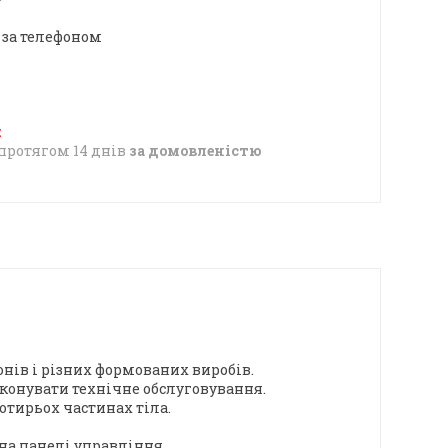
 за телефоном
протягом 14 днів
за домовленістю
нів і різних формованих виробів.
конувати технічне обслуговування.
отирьох частинах тіла.
на панелі управління.