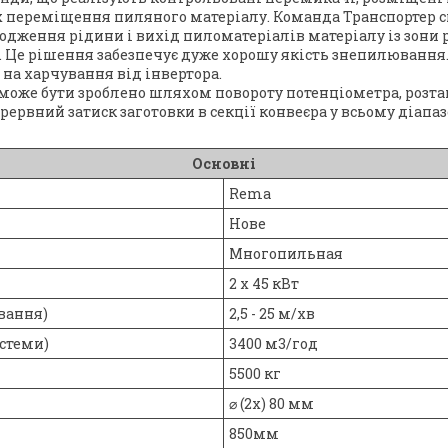
 переміщення пиляного матеріалу. Команда Транспортер ск
дження рідини і вихід пиломатеріалів матеріалу із зони р
з. Це рішення забезпечує дуже хорошу якість знепилювання
на харчування від інвертора.
може бути зроблено шляхом повороту потенціометра, розта
ерервний затиск заготовки в секції конвеєра у всьому діа
Основні
Rema
Нове
Многопильная
2 х 45 кВт
вання)
2,5 - 25 м/хв
истеми)
3400 м3/год
5500 кг
⌀ (2x) 80 мм
850мм