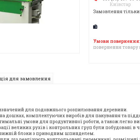
Київстар
Замовлення тільки
повернення товару 
ція для замовлення
ризначений для подовжнього розпилювання деревини.
на дошках, комплектуючих виробів для пакування та піддо
тимальні умови для продуктивної роботи, а також легко ви
ації великих рухів і контрольних груп були побудовані в ч
 і нижній блоки з приводним шпинделем.
ди, що реалізують контрольовані перемикачі, розміщені 