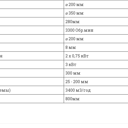
⌀ 200 мм
⌀ 350 мм
280мм
3300 Обр.мин
⌀ 200 мм
8 мм
ия
2 х 0,75 кВт
3 кВт
300 мм
25 - 200 мм
темы)
3400 м3/год
800мм