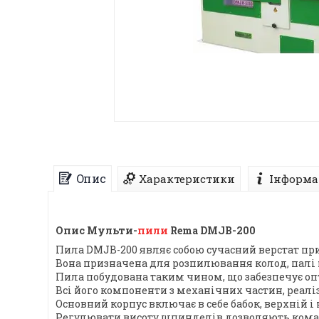
Опис
Характеристики
Інформа
Опис Мульти-
пили
Rema DMJB-200
Пила DMJB-200 являє собою сучасний верстат п
Вона призначена для розпилювання колод, палі 
Пила побудована таким чином, що забезпечує оп
Всі його компоненти з механічних частин, реаліз
Основний корпус включає в себе бабок, верхній
Регулювати висоту шпинделів дозволяють коман