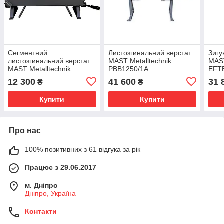
Сегментний
Листозгинальний верстат
Зигу
листозгинальний верстат
MAST Metalltechnik
MAST
MAST Metalltechnik
PBB1250/1A
EFT
W1.0×610Z
12 300
41 600
31 
₴
₴
Купити
Купити
Про нас
100% позитивних з 61 відгука за рік
Працює з 29.06.2017
м. Дніпро
Дніпро, Україна
Контакти