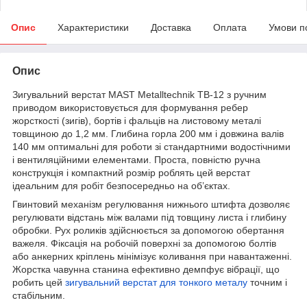
Опис
Характеристики
Доставка
Оплата
Умови п
Опис
Зигувальний верстат
MAST Metalltechnik TB-12
з ручним
приводом використовується для формування ребер
жорсткості (зигів), бортів і фальців на листовому металі
товщиною до 1,2 мм. Глибина горла 200 мм і довжина валів
140 мм оптимальні для роботи зі стандартними водостічними
і вентиляційними елементами. Проста, повністю ручна
конструкція і компактний розмір роблять цей верстат
ідеальним для робіт безпосередньо на об’єктах.
Гвинтовий механізм регулювання нижнього штифта дозволяє
регулювати відстань між валами під товщину листа і глибину
обробки. Рух роликів здійснюється за допомогою обертання
важеля. Фіксація на робочій поверхні за допомогою болтів
або анкерних кріплень мінімізує коливання при навантаженні.
Жорстка чавунна станина ефективно демпфує вібрації, що
робить цей
зигувальний верстат для тонкого металу
точним і
стабільним.