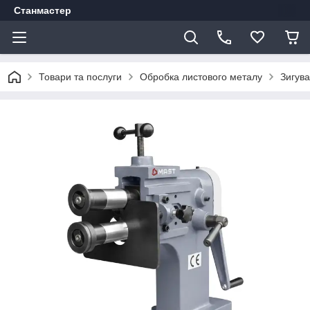
Станмастер
Товари та послуги
Обробка листового металу
Зигува