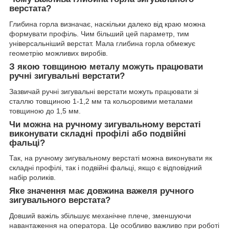
верстата?
Глибина горла визначає, наскільки далеко від краю можна
формувати профіль. Чим більший цей параметр, тим
універсальніший верстат. Мала глибина горла обмежує
геометрію можливих виробів.
З якою товщиною металу можуть працювати
ручні зигувальні верстати?
Зазвичай ручні зигувальні верстати можуть працювати зі
сталлю товщиною 1-1,2 мм та кольоровими металами
товщиною до 1,5 мм.
Чи можна на ручному зигувальному верстаті
виконувати складні профілі або подвійні
фальці?
Так, на ручному зигувальному верстаті можна виконувати як
складні профілі, так і подвійні фальці, якщо є відповідний
набір роликів.
Яке значення має довжина важеля ручного
зигувального верстата?
Довший важіль збільшує механічне плече, зменшуючи
навантаження на оператора. Це особливо важливо при роботі