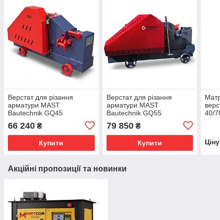
Верстат для різання
Верстат для різання
Матр
арматури MAST
арматури MAST
вер
Bautechnik GQ45
Bautechnik GQ55
40/7
66 240
79 850
₴
₴
Цін
Купити
Купити
Акційні пропозиції та новинки