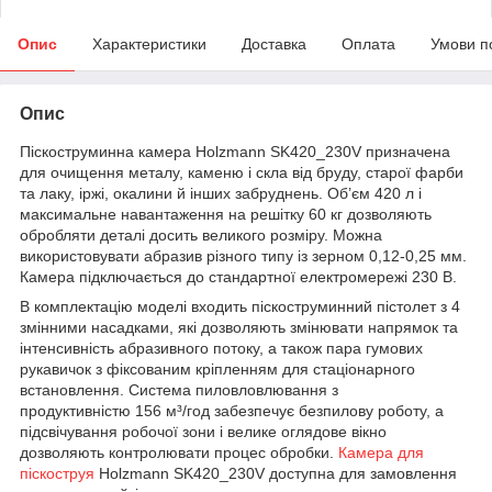
Опис
Характеристики
Доставка
Оплата
Умови п
Опис
Піскоструминна камера Holzmann SK420_230V призначена
для очищення металу, каменю і скла від бруду, старої фарби
та лаку, іржі, окалини й інших забруднень. Об’єм 420 л і
максимальне навантаження на решітку 60 кг дозволяють
обробляти деталі досить великого розміру. Можна
використовувати абразив різного типу із зерном 0,12-0,25 мм.
Камера підключається до стандартної електромережі 230 В.
В комплектацію моделі входить піскоструминний пістолет з 4
змінними насадками, які дозволяють змінювати напрямок та
інтенсивність абразивного потоку, а також пара гумових
рукавичок з фіксованим кріпленням для стаціонарного
встановлення. Система пиловловлювання з
продуктивністю 156 м³/год забезпечує безпилову роботу, а
підсвічування робочої зони і велике оглядове вікно
дозволяють контролювати процес обробки.
Камера для
піскоструя
Holzmann SK420_230V доступна для замовлення