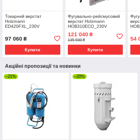
Токарний верстат
Фугувально-рейсмусовий
Фугу
Holzmann
верстат Holzmann
верс
ED420FXL_230V
HOB310ECO_230V
HOB
121 040
₴
97 060
54 
₴
135 930 ₴
Купити
Купити
Акційні пропозиції та новинки
–21%
–20%