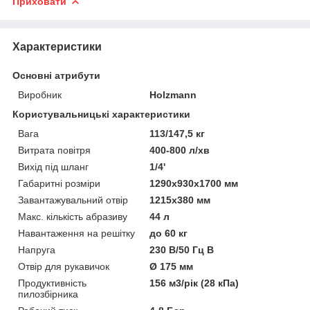
Приховати
Характеристики
Основні атрибути
Виробник
Holzmann
Користувальницькі характеристики
Вага
113/147,5 кг
Витрата повітря
400-800 л/хв
Вихід під шланг
1/4'
Габаритні розміри
1290x930x1700 мм
Завантажувальний отвір
1215х380 мм
Макс. кількість абразиву
44 л
Навантаження на решітку
до 60 кг
Напруга
230 В/50 Гц В
Отвір для рукавичок
Ø 175 мм
Продуктивність
156 м3/рік (28 кПа)
пилозбірника