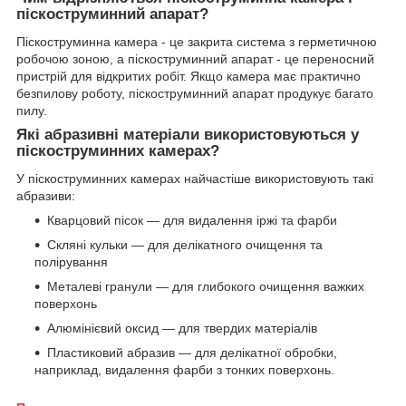
піскоструминний апарат?
Піскоструминна камера - це закрита система з герметичною
робочою зоною, а піскоструминний апарат - це переносний
пристрій для відкритих робіт. Якщо камера має практично
безпилову роботу, піскоструминний апарат продукує багато
пилу.
Які абразивні матеріали використовуються у
піскоструминних камерах?
У піскоструминних камерах найчастіше використовують такі
абразиви:
Кварцовий пісок — для видалення іржі та фарби
Скляні кульки — для делікатного очищення та
полірування
Металеві гранули — для глибокого очищення важких
поверхонь
Алюмінієвий оксид — для твердих матеріалів
Пластиковий абразив — для делікатної обробки,
наприклад, видалення фарби з тонких поверхонь.