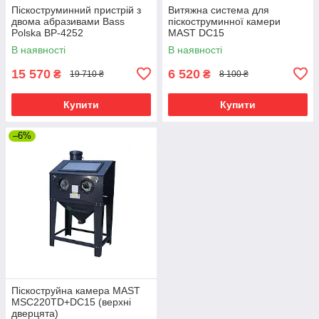
Піскоструминний пристрій з
Витяжна система для
двома абразивами Bass
піскоструминної камери
Polska BP-4252
MAST DC15
В наявності
В наявності
15 570
6 520
₴
₴
19 710 ₴
8 100 ₴
Купити
Купити
–6%
Піскоструйна камера MAST
MSC220TD+DC15 (верхні
дверцята)