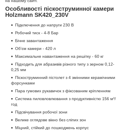
на нашому сайті.
Особливості піскоструминної камери
Holzmann SK420_230V
Підключення до напруги 230 В
Робочий тиск - 4-8 Бар
Бічне завантаження
Об’єм камери - 420 л
Максимальне навантаження на решітку - 60 кг
Підходить для абразивів різного типу з зерном 0,12-
0,25 мм
Піскоструминний пістолет з 4 змінними керамічними
форсунками
Пара гумових рукавичок з фіксованим кріпленням
Система пиловловлювання з продуктивністю 156 м³/
год
Підсвічування робочої зони
Велике оглядове вікно без сліпих зон
Міцний, стійкий до пошкоджень корпус