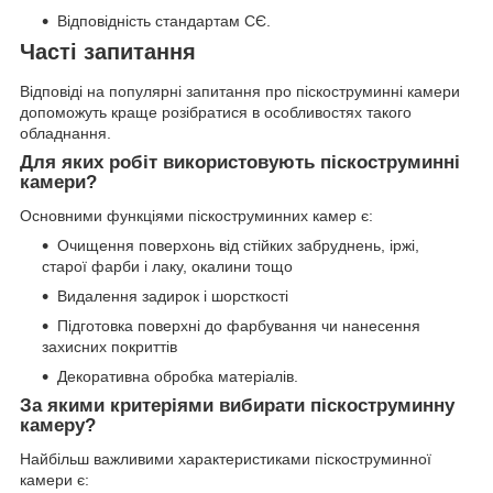
Відповідність стандартам СЄ.
Часті запитання
Відповіді на популярні запитання про піскоструминні камери
допоможуть краще розібратися в особливостях такого
обладнання.
Для яких робіт використовують піскоструминні
камери?
Основними функціями піскоструминних камер є:
Очищення поверхонь від стійких забруднень, іржі,
старої фарби і лаку, окалини тощо
Видалення задирок і шорсткості
Підготовка поверхні до фарбування чи нанесення
захисних покриттів
Декоративна обробка матеріалів.
За якими критеріями вибирати піскоструминну
камеру?
Найбільш важливими характеристиками піскоструминної
камери є: