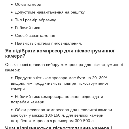
Об’єм камери
Допустиме навантаження на решітку
Тип і розмір абразиву
Робочий тиск
Спосіб завантаження
Наявність системи пиловидалення.
Як підібрати компресор для піскоструминної
камери?
Ось ключові правила вибору компресора для піскоструминної
камери:
Продуктивність компресора має бути на 20–30%
вищою, ніж продуктивність повітря піскоструминної
камери
Робочий тиск компресора повинен відповідати
потребам камери
Об’єм ресивера компресора для невеликої камери
має бути у межах 100-150 л, для великої камери
потрібен компресор з ресивером 300-500 л.
Чим відрізняються піскоструминна камера і