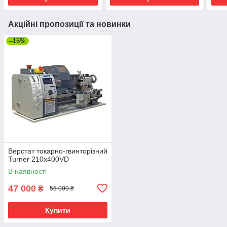
Акційні пропозиції та новинки
–15%
Верстат токарно-гвинторiзний
Turner 210x400VD
В наявності
47 000
₴
55 000 ₴
Купити