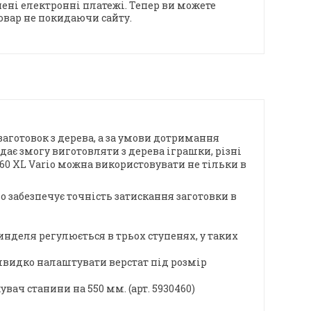
ені електронні платежі. Тепер ви можете
овар не покидаючи сайту.
готовок з дерева, а за умови дотримання
дає змогу виготовляти з дерева іграшки, різні
 460 XL Vario можна використовувати не тільки в
що забезпечує точність затискання заготовки в
деля регулюється в трьох ступенях, у таких
швидко налаштувати верстат під розмір
вач станини на 550 мм. (арт. 5930460)