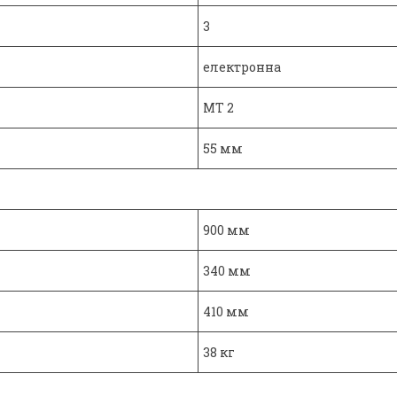
3
електронна
MT 2
55 мм
900 мм
340 мм
410 мм
38 кг