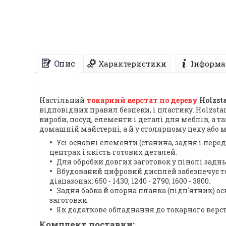
Опис
Характеристики
Інформа
Настільний
токарний верстат по дереву
Holzsta
відповідних правил безпеки, і пластику. Holzsta
вироби, посуд, елементи і деталі для меблів, а 
домашній майстерні, а й у столярному цеху або
Усі основні елементи (станина, задня і пере
центрах і якість готових деталей.
Для обробки довгих заготовок у пінолі заднь
Вбудований цифровий дисплей забезпечує т
діапазонах: 650 - 1430; 1240 - 2790; 1600 - 3800.
Задня бабка й опорна планка (підп'ятник) 
заготовки.
Як додаткове обладнання до токарного верста
Комплект поставки: