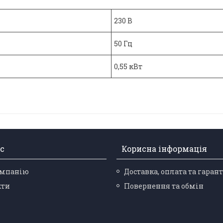
230 В
50 Гц
0,55 кВт
с
Корисна інформація
омпанію
Доставка, оплата та гарант
кти
Повернення та обмін