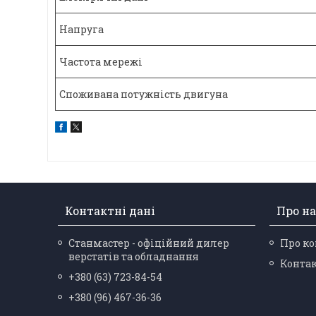
Напруга
Частота мережі
Споживана потужність двигуна
Контактні дані
Про на
Станмастер - офіційний дилер
Про к
верстатів та обладнання
Конта
+380 (63) 723-84-54
+380 (96) 467-36-36