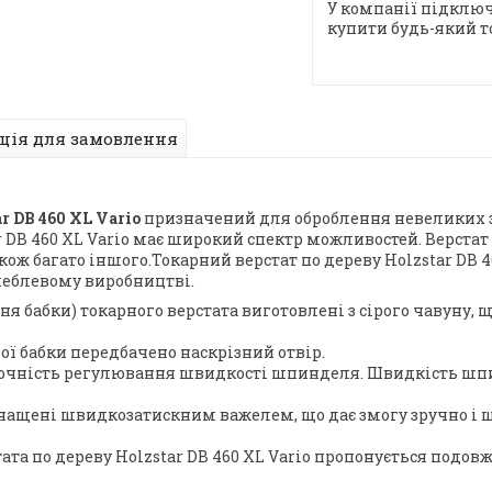
У компанії підключ
купити будь-який т
ція для замовлення
r DB 460 XL Vario
призначений для оброблення невеликих за
r DB 460 XL Vario має широкий спектр можливостей. Верстат 
також багато іншого.Токарний верстат по дереву Holzstar DB
 меблевому виробництві.
дня бабки) токарного верстата виготовлені з сірого чавуну, 
ої бабки передбачено наскрізний отвір.
очність регулювання швидкості шпинделя. Швидкість шпин
оснащені швидкозатискним важелем, що дає змогу зручно і 
та по дереву Holzstar DB 460 XL Vario пропонується подовжу