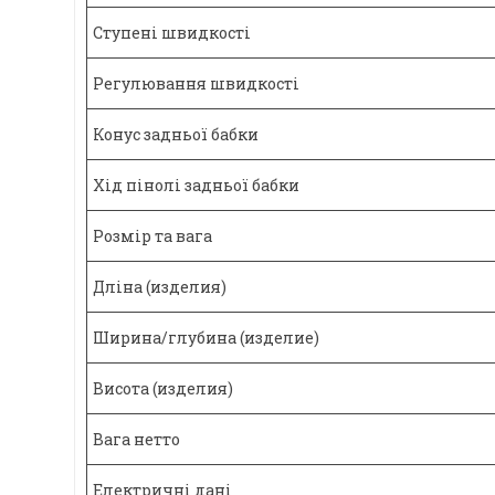
Ступені швидкості
Регулювання швидкості
Конус задньої бабки
Хід пінолі задньої бабки
Розмір та вага
Дліна (изделия)
Ширина/глубина (изделие)
Висота (изделия)
Вага нетто
Електричні дані