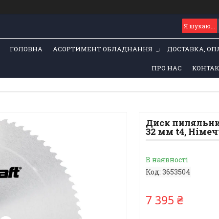
ГОЛОВНА
АСОРТИМЕНТ ОБЛАДНАННЯ
ДОСТАВКА, ОП
ПРО НАС
КОНТА
Диск пиляльний
32 мм t4, Німе
В наявності
Код:
3653504
7 395 ₴