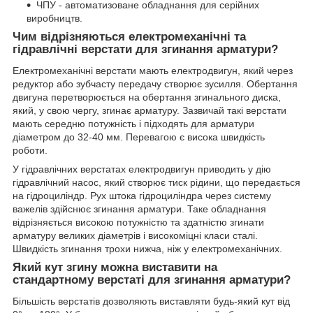
ЧПУ - автоматизоване обладнання для серійних
виробництв.
Чим відрізняються електромеханічні та
гідравлічні верстати для згинання арматури?
Електромеханічні верстати мають електродвигун, який через
редуктор або зубчасту передачу створює зусилля. Обертання
двигуна перетворюється на обертання згинального диска,
який, у свою чергу, згинає арматуру. Зазвичай такі верстати
мають середню потужність і підходять для арматури
діаметром до 32-40 мм. Перевагою є висока швидкість
роботи.
У гідравлічних верстатах електродвигун приводить у дію
гідравлічний насос, який створює тиск рідини, що передається
на гідроциліндр. Рух штока гідроциліндра через систему
важелів здійснює згинання арматури. Таке обладнання
відрізняється високою потужністю та здатністю згинати
арматуру великих діаметрів і високоміцні класи сталі.
Швидкість згинання трохи нижча, ніж у електромеханічних.
Який кут згину можна виставити на
стандартному верстаті для згинання арматури?
Більшість верстатів дозволяють виставляти будь-який кут від