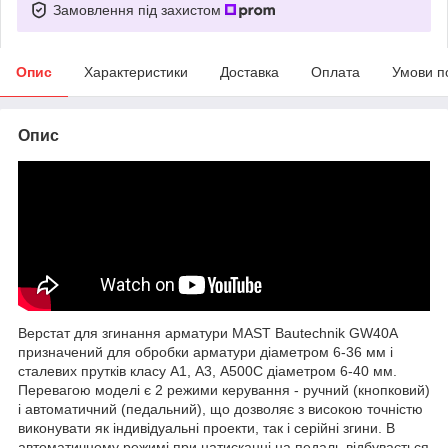
Замовлення під захистом
Опис
Характеристики
Доставка
Оплата
Умови п
Опис
Верстат для згинання арматури
MAST Bautechnik GW40A
призначений для обробки арматури діаметром 6-36 мм і
сталевих прутків класу А1, А3, А500С діаметром 6-40 мм.
Перевагою моделі є 2 режими керування - ручний (кнопковий)
і автоматичний (педальний), що дозволяє з високою точністю
виконувати як індивідуальні проекти, так і серійні згини. В
автоматичному режимі при натисканні на педаль відбувається