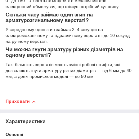
0° до 180°. У багатьох моделях є механічний або
електронний обмежувач, що фіксує потрібний кут згину.
Скільки часу займає один згин на
арматурозгинальному верстаті?
У середньому один згин займає 2–4 секунди на
електромеханічному та гідравлічному верстаті і до 10 секунд
на ручному верстаті.
Чи можна гнути арматуру різних діаметрів на
одному верстаті?
Так, більшість верстатів мають змінні робочі штифти, які
дозволяють гнути арматуру різних діаметрів — від 6 мм до 40
мм, а деякі промислові моделі — до 50 мм.
Приховати
Характеристики
Основні