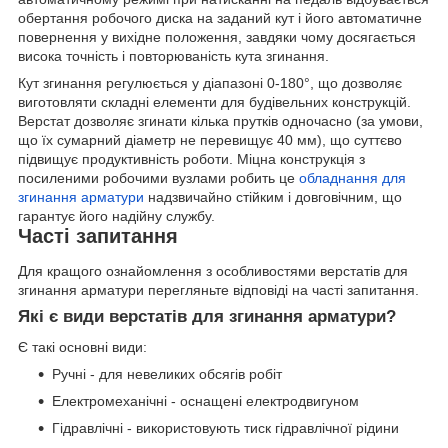
обертання робочого диска на заданий кут і його автоматичне
повернення у вихідне положення, завдяки чому досягається
висока точність і повторюваність кута згинання.
Кут згинання регулюється у діапазоні 0-180°, що дозволяє
виготовляти складні елементи для будівельних конструкцій.
Верстат дозволяє згинати кілька прутків одночасно (за умови,
що їх сумарний діаметр не перевищує 40 мм), що суттєво
підвищує продуктивність роботи. Міцна конструкція з
посиленими робочими вузлами робить це
обладнання для
згинання арматури
надзвичайно стійким і довговічним, що
гарантує його надійну службу.
Часті запитання
Для кращого ознайомлення з особливостями верстатів для
згинання арматури перегляньте відповіді на часті запитання.
Які є види верстатів для згинання арматури?
Є такі основні види:
Ручні - для невеликих обсягів робіт
Електромеханічні - оснащені електродвигуном
Гідравлічні - використовують тиск гідравлічної рідини