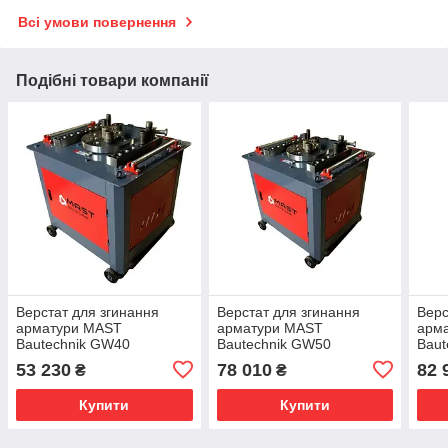
Всі умови повернення
Подібні товари компанії
Верстат для згинання
Верстат для згинання
Верс
арматури MAST
арматури MAST
арм
Bautechnik GW40
Bautechnik GW50
Baut
53 230
78 010
82 
₴
₴
Купити
Купити