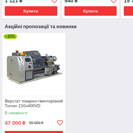
1 121
540
15 
₴
₴
Купити
Купити
Акційні пропозиції та новинки
–15%
Верстат токарно-гвинторiзний
Turner 210x400VD
В наявності
47 000
₴
55 000 ₴