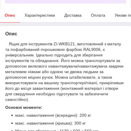
Опис
Характеристики
Доставка
Оплата
Умови п
Опис
Ящик для інструментів ZI-WKB121, виготовлений з металу
та пофарбований порошковою фарбою RAL9006, є
універсальним. Ідеально підходить для зберігання
інструментів та обладнання. Його можна транспортувати за
допомогою вилкового навантажувача/навантажувача завдяки
металевим ніжкам або однією чи двома людьми за
допомогою міцних ручок. Можна штабелювати, а також
використовувати на вашому транспортері/пікапі, прикріпивши
його до місця завантаження (монтажний матеріал і отвори
для свердління необхідно підготувати та забезпечити
самостійно).
Основні моменти:
макс. навантаження (всередині): 200 кг
макс. навантаження (кришка): 300 кг
Місце для зберігання : 1130 x 500 x 560 мм