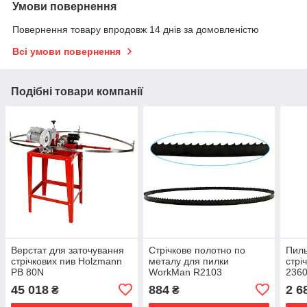
Умови повернення
Повернення товару впродовж 14 днів за домовленістю
Всі умови повернення
Подібні товари компанії
Верстат для заточування
Стрічкове полотно по
Пиль
стрічкових пив Holzmann
металу для пилки
стрі
PB 80N
WorkMan R2103
2360
зубі
45 018
884
2 6
₴
₴
BS7