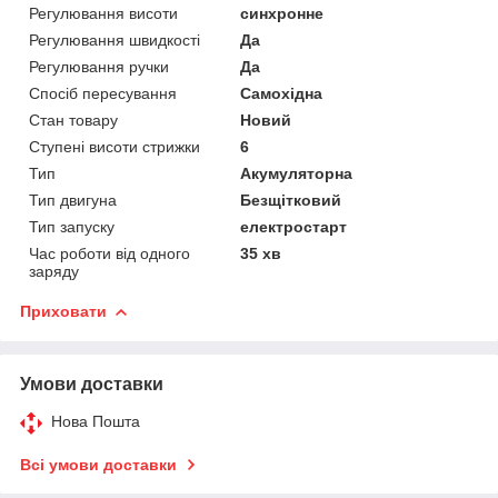
Регулювання висоти
синхронне
Регулювання швидкості
Да
Регулювання ручки
Да
Спосіб пересування
Самохідна
Стан товару
Новий
Ступені висоти стрижки
6
Тип
Акумуляторна
Тип двигуна
Безщітковий
Тип запуску
електростарт
Час роботи від одного
35 хв
заряду
Приховати
Умови доставки
Нова Пошта
Всі умови доставки