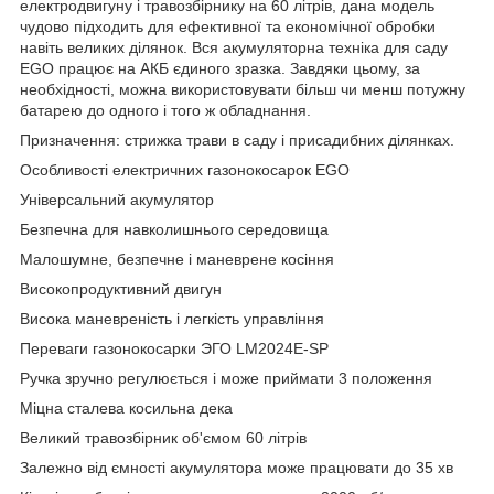
електродвигуну і травозбірнику на 60 літрів, дана модель
чудово підходить для ефективної та економічної обробки
навіть великих ділянок. Вся акумуляторна техніка для саду
EGO працює на АКБ єдиного зразка. Завдяки цьому, за
необхідності, можна використовувати більш чи менш потужну
батарею до одного і того ж обладнання.
Призначення: стрижка трави в саду і присадибних ділянках.
Особливості електричних газонокосарок EGO
Універсальний акумулятор
Безпечна для навколишнього середовища
Малошумне, безпечне і маневрене косіння
Високопродуктивний двигун
Висока маневреність і легкість управління
Переваги газонокосарки ЭГО LM2024E-SP
Ручка зручно регулюється і може приймати 3 положення
Міцна сталева косильна дека
Великий травозбірник об'ємом 60 літрів
Залежно від ємності акумулятора може працювати до 35 хв