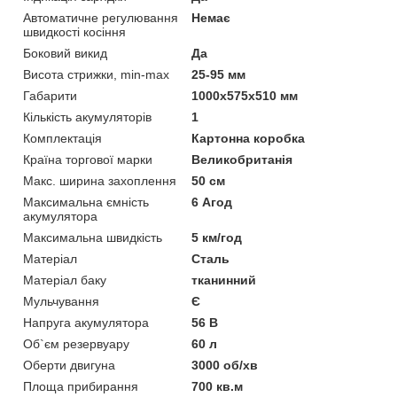
Автоматичне регулювання
Немає
швидкості косіння
Боковий викид
Да
Висота стрижки, min-max
25-95 мм
Габарити
1000x575x510 мм
Кількість акумуляторів
1
Комплектація
Картонна коробка
Країна торгової марки
Великобританія
Макс. ширина захоплення
50 см
Максимальна ємність
6 Агод
акумулятора
Максимальна швидкість
5 км/год
Матеріал
Сталь
Матеріал баку
тканинний
Мульчування
Є
Напруга акумулятора
56 В
Об`єм резервуару
60 л
Оберти двигуна
3000 об/хв
Площа прибирання
700 кв.м