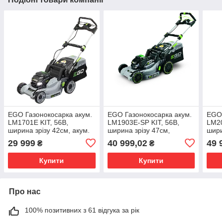
EGO Газонокосарка акум.
EGO Газонокосарка акум.
EGO 
LM1701E KIT, 56В,
LM1903E-SP KIT, 56В,
LM20
ширина зрізу 42см, акум.
ширина зрізу 47см,
шири
2,5А*год + зарядний
самохідна, акум. 5А*год +
само
29 999
40 999,02
49 
₴
₴
пристрій
зарядний пристрій
акум
прис
Купити
Купити
Про нас
100% позитивних з 61 відгука за рік