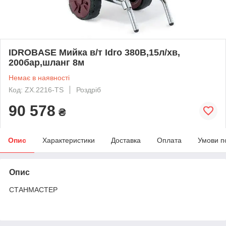
IDROBASE Мийка в/т Idro 380В,15л/хв,
200бар,шланг 8м
Немає в наявності
Код: ZX.2216-TS
Роздріб
90 578
₴
Опис
Характеристики
Доставка
Оплата
Умови п
Опис
СТАНМАСТЕР