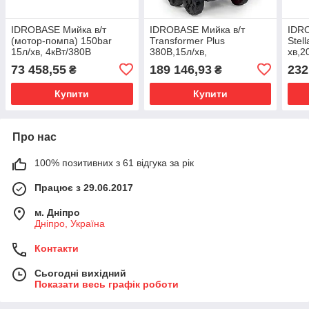
IDROBASE Мийка в/т
IDROBASE Мийка в/т
IDRO
(мотор-помпа) 150bar
Transformer Plus
Stel
15л/хв, 4кВт/380В
380В,15л/хв,
хв,2
250бар,шланг 10м (Hawk)
8м (I
73 458,55
189 146,93
232
₴
₴
Купити
Купити
Про нас
100% позитивних з 61 відгука за рік
Працює з 29.06.2017
м. Дніпро
Дніпро, Україна
Контакти
Сьогодні вихідний
Показати весь графік роботи