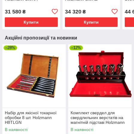
31 580
34 320
44 
₴
₴
Купити
Купити
Акційні пропозиції та новинки
–28%
–12%
Набір для якісної токарної
Комплект свердел для
обробки 8 шт. Holzmann
свердлильних верстатів на
H8TLGN
магнітній підставі Holzmann
MBM7TLG
В наявності
В наявності