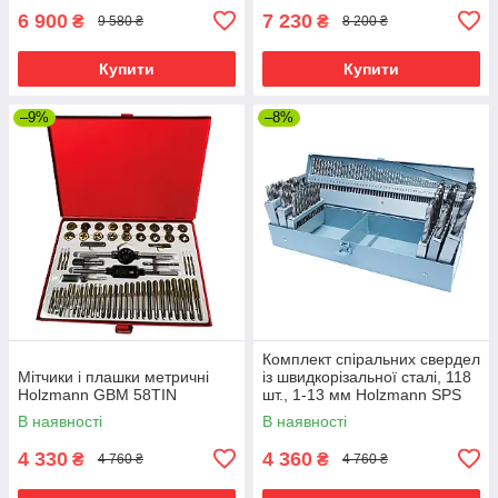
6 900
7 230
₴
₴
9 580 ₴
8 200 ₴
Купити
Купити
–9%
–8%
Комплект спіральних свердел
Мітчики і плашки метричні
із швидкорізальної сталі, 118
Holzmann GBM 58TIN
шт., 1-13 мм Holzmann SPS
118
В наявності
В наявності
4 330
4 360
₴
₴
4 760 ₴
4 760 ₴