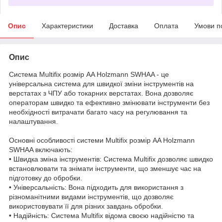
Опис
Характеристики
Доставка
Оплата
Умови п
Опис
Система Multifix розмір AA Holzmann SWHAA - це
універсальна система для швидкої зміни інструментів на
верстатах з ЧПУ або токарних верстатах. Вона дозволяє
операторам швидко та ефективно змінювати інструменти без
необхідності витрачати багато часу на регулювання та
налаштування.
Основні особливості системи Multifix розмір AA Holzmann
SWHAA включають:
• Швидка зміна інструментів: Система Multifix дозволяє швидко
встановлювати та знімати інструменти, що зменшує час на
підготовку до обробки.
• Універсальність: Вона підходить для використання з
різноманітними видами інструментів, що дозволяє
використовувати її для різних завдань обробки.
• Надійність: Система Multifix відома своєю надійністю та