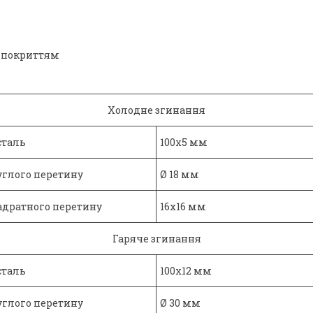
м покриттям
Холодне згинання
сталь
100х5 мм
углого перетину
Ø 18 мм
адратного перетину
16х16 мм
Гаряче згинання
сталь
100х12 мм
углого перетину
Ø 30 мм