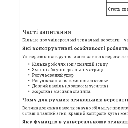
Сталь кв
Часті запитання
Більше про універсальні згинальні верстати – у 
Які конструктивні особливості роблят
Універсальність ручного згинального верстата 
Кілька робочих зон / позицій згину
Змінні або універсальні матриці
Регульований упор
Регулювання положення заготовки
Довгий важіль (із запасом зусилля)
Жорстка і масивна станина.
Чому для ручних згинальних верстаті
Велика довжина важеля значно збільшує приклад
більш плавний згин, кращий контроль кута і ме
Яку функцію в універсальному згинал