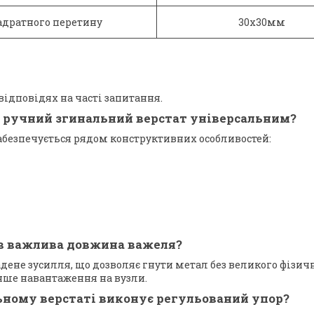
адратного перетину
30х30мм
відповідях на часті запитання.
ь ручний згинальний верстат універсальним?
забезпечується рядом конструктивних особливостей:
в важлива довжина важеля?
ене зусилля, що дозволяє гнути метал без великого фізич
нше навантаження на вузли.
ьному верстаті виконує регульований упор?