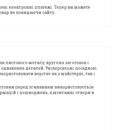
ені електронні платежі. Тепер ви можете
овар не покидаючи сайту.
 листового металу, круглих заготовок і
я однакових деталей. Універсальні посадкові
ористовувати верстат як у майстерні, так і
готовки перед згинанням використовується
ормацій і пошкоджень, а монтажні отвори в