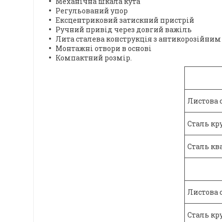
Механічна шкала кута
Регульований упор
Ексцентриковий затискний пристрій
Ручний привід через довгий важіль
Лита сталева конструкція з антикорозійни
Монтажні отвори в основі
Компактний розмір.
Листова 
Сталь кр
Сталь кв
Листова 
Сталь кр