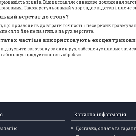
орюваність згинів. Він виставляє однакове положення загот
ірювання. Також регульований упор задає відступ і плече з
ьний верстат до столу?
я, що призводить до втрати точності і несе ризик травмува
а сили йде не на згин, а на рух верстата.
татах частіше використовують ексцентриковий 
відпустити заготовку за один рух, забезпечує плавне затиск
 і збільшує продуктивність обробки.
с
Корисна інформація
омпанію
Доставка, оплата та гарант