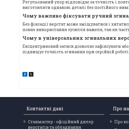
Регульований упор відповідає за точність і повт
виготовляти однакові деталі без постійного вим
Чому важливо фіксувати ручний згинал
Без фіксації верстат може зміщуватися і хитатис
повне використання зусилля важеля, так як частин
Чому в універсальних згинальних верс
Ексцентриковий затиск дозволяє зафіксувати або 
підвищує точність згинання при серійній роботі
Контактні дані
Про на
Станмастер - офіційний дилер
Про к
верстатів та обладнання