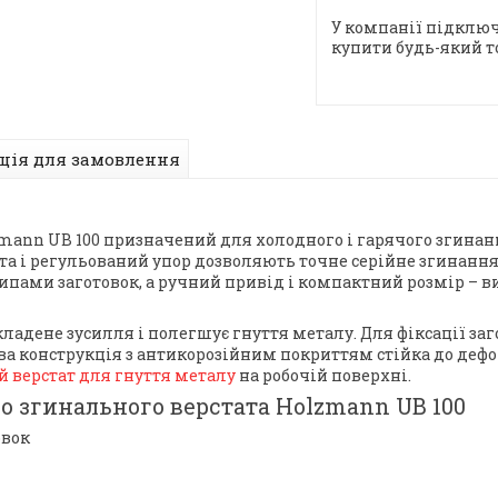
У компанії підключ
купити будь-який т
ція для замовлення
ann UB 100 призначений для холодного і гарячого згинання
ута і регульований упор дозволяють точне серійне згинанн
ами заготовок, а ручний привід і компактний розмір – вик
ладене зусилля і полегшує гнуття металу. Для фіксації за
ва конструкція з антикорозійним покриттям стійка до деф
 верстат для гнуття металу
на робочій поверхні.
о згинального верстата Holzmann UB 100
овок