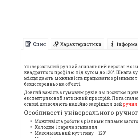
Опис
Характеристики
Інформа
Універсальний ручний згинальний верстат Holzm
квадратного профілю під кутом до 120°. Шкала к
місця дають можливість працювати з різними тип
безпосередньо на об’єкті.
Довгий важіль з гумовим руків’ям посилює прик
ексцентриковий затискний пристрій. Лита стале
основі дозволяють надійно закріпити цей
ручний
Особливості універсального ручног
Можливість роботи з різними типами загот
Холодне і гаряче згинання
Максимальний кут згину – 120°