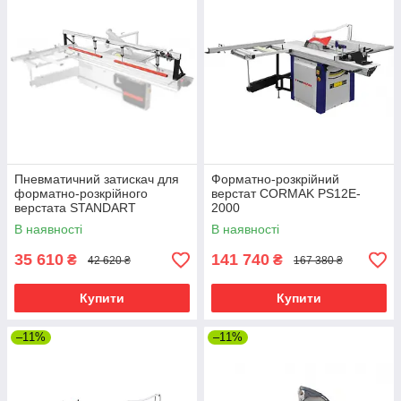
Пневматичний затискач для
Форматно-розкрійний
форматно-розкрійного
верстат CORMAK PS12E-
верстата STANDART
2000
В наявності
В наявності
35 610
141 740
₴
₴
42 620 ₴
167 380 ₴
Купити
Купити
–11%
–11%