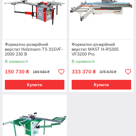
Форматно-розкрійний
Форматно-розкрійний
верстат Holzmann TS 315VF-
верстат MAST H-RS305
2000 230 В
VF3200 Pro
В наявності
В наявності
150 730
333 370
₴
₴
169 940 ₴
375 570 ₴
Купити
Купити