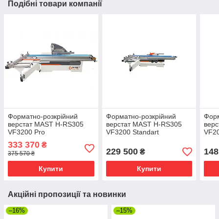
Подібні товари компанії
Форматно-розкрійний
Форматно-розкрійний
Форм
верстат MAST H-RS305
верстат MAST H-RS305
вер
VF3200 Pro
VF3200 Standart
VF2
333 370
₴
229 500
148
₴
375 570 ₴
Купити
Купити
Акційні пропозиції та новинки
–16%
–15%