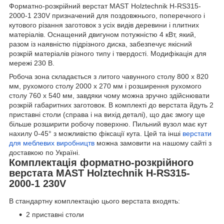
Форматно-розкрійний верстат
MAST Holztechnik H-RS315-
2000-1 230V
призначений для поздовжнього, поперечного і
кутового різання заготовок з усіх видів деревини і плитних
матеріалів. Оснащений двигуном потужністю 4 кВт, який,
разом із наявністю підрізного диска, забезпечує якісний
розкрій матеріалів різного типу і твердості. Модифікація для
мережі 230 В.
Робоча зона складається з литого чавунного столу 800 х 820
мм, рухомого столу 2000 х 270 мм і розширення рухомого
столу 760 х 540 мм, завдяки чому можна зручно здійснювати
розкрій габаритних заготовок. В комплекті до верстата йдуть 2
приставні столи (справа і на вихід деталі), що дає змогу ще
більше розширити робочу поверхню. Пильний вузол має кут
нахилу 0-45° з можливістю фіксації кута. Цей та інші
верстати
для меблевих виробництв
можна замовити на нашому сайті з
доставкою по Україні.
Комплектація форматно-розкрійного
верстата MAST Holztechnik H-RS315-
2000-1 230V
В стандартну комплектацію цього верстата входять:
2 приставні столи