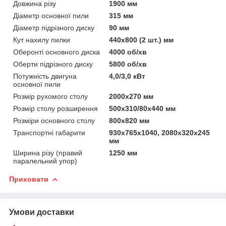
Довжина різу
1900 мм
Діаметр основної пили
315 мм
Діаметр підрізного диску
90 мм
Кут нахилу пилки
440x800 (2 шт.) мм
Оберонті основного диска
4000 об/хв
Оберти підрізного диску
5800 об/хв
Потужність двигуна
4,0/3,0 кВт
основної пили
Розмір рухомого столу
2000x270 мм
Розмір столу розширення
500x310/80x440 мм
Розміри основного столу
800x820 мм
Транспортні габарити
930x765x1040, 2080x320x245
мм
Ширина різу (правий
1250 мм
паралельний упор)
Приховати
Умови доставки