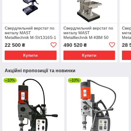
Свердлильний верстат по
Свердлильний верстат по
Свер
металу MAST
металу MAST
мет
Metalltechnik M-SV1316S-1
Metalltechnik M-KBM 50
Meta
400
22 500
490 520
28 
₴
₴
Купити
Купити
Акційні пропозиції та новинки
–10%
–10%