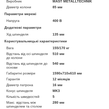
Виробник
MAST METALLTECHNIK
Діаметр колони
85 мм
Параметри мережі
Напруга
400 В
Додаткові параметри
Хід шпинделя
135 мм
Користувальницькі характеристики
Вага
155/170 кг
Відстань від осі шпинделя
510 мм
до колони
Відстань від шпинделя до
540 мм
основи
Габаритні розміри
1590x710x610 мм
Гарантія
12 місяців
Діаметр патрона
16 мм
Конус шпинделя
MK3
Кількість швидкостей
5
Макс. відстань між
280 мм
шпинделем та столом