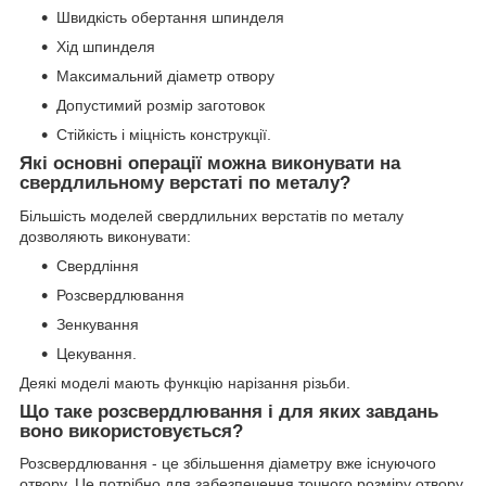
Швидкість обертання шпинделя
Хід шпинделя
Максимальний діаметр отвору
Допустимий розмір заготовок
Стійкість і міцність конструкції.
Які основні операції можна виконувати на
свердлильному верстаті по металу?
Більшість моделей свердлильних верстатів по металу
дозволяють виконувати:
Свердління
Розсвердлювання
Зенкування
Цекування.
Деякі моделі мають функцію нарізання різьби.
Що таке розсвердлювання і для яких завдань
воно використовується?
Розсвердлювання - це збільшення діаметру вже існуючого
отвору. Це потрібно для забезпечення точного розміру отвору