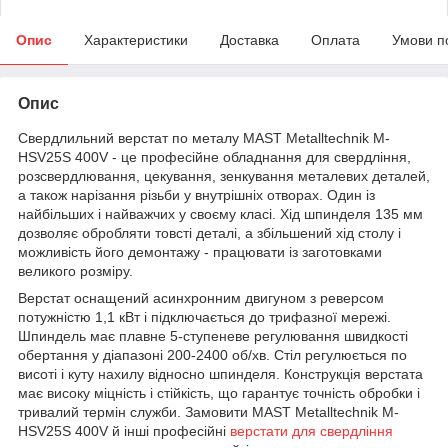
Опис
Характеристики
Доставка
Оплата
Умови п
Опис
Свердлильний верстат по металу MAST Metalltechnik M-
HSV25S 400V - це професійне обладнання для свердління,
розсвердлювання, цекування, зенкування металевих деталей,
а також нарізання різьби у внутрішніх отворах. Один із
найбільших і найважчих у своєму класі. Хід шпинделя 135 мм
дозволяє обробляти товсті деталі, а збільшений хід столу і
можливість його демонтажу - працювати із заготовками
великого розміру.
Верстат оснащений асинхронним двигуном з реверсом
потужністю 1,1 кВт і підключається до трифазної мережі.
Шпиндель має плавне 5-ступеневе регулювання швидкості
обертання у діапазоні 200-2400 об/хв. Стіл регулюється по
висоті і куту нахилу відносно шпинделя. Конструкція верстата
має високу міцність і стійкість, що гарантує точність обробки і
тривалий термін служби. Замовити MAST Metalltechnik M-
HSV25S 400V й інші професійні
верстати для свердління