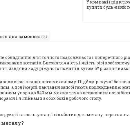
У компанії підключ
купити будь-який т
ція для замовлення
вне обладнання для точного поздовжнього і поперечного рі
кованих металів. Висока точність і якість різів забезпечу
ння. Завдяки ходу ріжучого ножа під кутом 5º різання вико
а допомогою педального механізму. Підйом ріжучої балки
анням, а полімерні накладки запобігають пошкодженню мат
нням упора до 840 мм можна точно встановити потрібний 
орами і лінійками з обох боків робочого столу.
рукції та експлуатації гільйотин для металу, перегляньте
о металу?