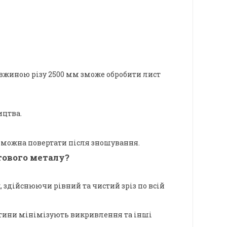
овжиною різу 2500 мм зможе обробити лист
ицтва.
кі можна повертати після зношування.
тового металу?
, здійснюючи рівний та чистий зріз по всій
йотини мінімізують викривлення та інші