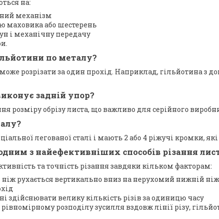
ться на:
ьний механізм
ою маховика або шестерень
ун і механічну передачу
и.
ільйотини по металу?
може розрізати за один прохід. Наприклад, гільйотина з д
виконує задній упор?
ня розміру обрізу листа, що важливо для серійного виробн
талу?
іальної легованої сталі і мають 2 або 4 ріжучі кромки, я
дним з найефективніших способів різання лис
тивність та точність різання завдяки кільком факторам:
й ніж рухається вертикально вниз на нерухомий нижній ніж
охід
ні здійснювати велику кількість різів за одиницю часу
 рівномірному розподілу зусилля вздовж лінії різу, гіль