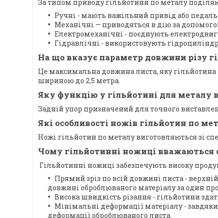
За типом приводу гільйотини по металу поділяю
Ручні - мають важільний привід або педал
Механічні — приводяться в дію за допомог
Електромеханічні - поєднують електродвиг
Гідравлічні - використовують гідроциліндр
На що вказує параметр довжини різу г
Це максимальна довжина листа, яку гільйотина 
шириною до 2,5 метра.
Яку функцію у гільйотині для металу 
Задній упор призначений для точного виставлен
Які особливості ножів гільйотин по ме
Ножі гільйотин по металу виготовляються зі спец
Чому гільйотинні ножиці вважаються о
Гільйотинні ножиці забезпечують високу продук
Прямий зріз по всій довжині листа - верхні
довжині оброблюваного матеріалу за один пр
Висока швидкість різання - гільйотини здат
Мінімальні деформації матеріалу - завдяки
деформації оброблюваного листа.