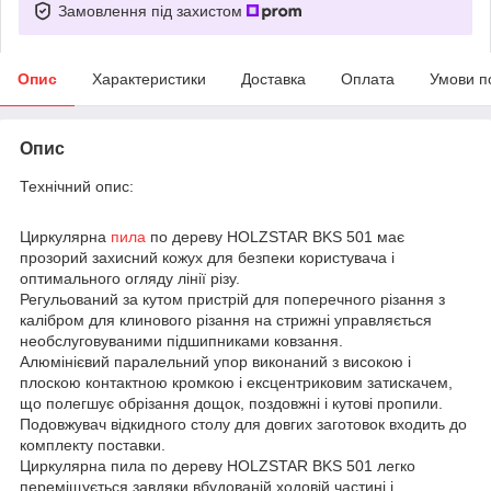
Замовлення під захистом
Опис
Характеристики
Доставка
Оплата
Умови п
Опис
Технічний опис:
Циркулярна
пила
по дереву HOLZSTAR BKS 501 має
прозорий захисний кожух для безпеки користувача і
оптимального огляду лінії різу.
Регульований за кутом пристрій для поперечного різання з
калібром для клинового різання на стрижні управляється
необслуговуваними підшипниками ковзання.
Алюмінієвий паралельний упор виконаний з високою і
плоскою контактною кромкою і ексцентриковим затискачем,
що полегшує обрізання дощок, поздовжні і кутові пропили.
Подовжувач відкидного столу для довгих заготовок входить до
комплекту поставки.
Циркулярна пила по дереву HOLZSTAR BKS 501 легко
переміщується завдяки вбудованій ходовій частині і