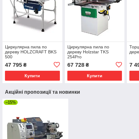
Циркулярна пила по
Циркулярна пила по
Торц
дереву HOLZCRAFT BKS
дереву Holzstar TKS
дере
500
254Pro
47 795
67 728
7 4
₴
₴
Купити
Купити
Акційні пропозиції та новинки
–15%