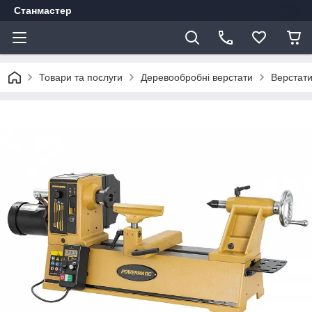
Станмастер
Товари та послуги
Деревообробні верстати
Верстати