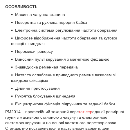
ОСОБЛИВОСТІ:
Масивна чавунна станина
Поворотна та рухлива передня бабка
Електронна система регулювання частоти обертання
Цифрове відображення частоти обертання та кутової
позиції шпинделя
Перемикач реверсу
Виносний пульт керування з магнітною фіксацією
3-швидкісна ременная передача
Натяг та ослаблення приводного ременя важелем зі
швидкою фіксацією
Ділинне пристосування
Рукоятка блокування шпинделя
Ексцентрикова фіксація підручника та задньої бабки
PM2014 – професійний токарний верс
тат сер
едньої розмірної
групи з масивною станиною з чавуну та електронною
системою керування на основі частотного перетворювача.
Стандартно поставляється в настільному варіанті, для