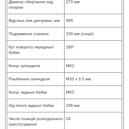
Діаметр обертання над
273 мм
опорою
Відстань між центрами, мм
489
Подовження станини
330 мм (опція)
Кут повороту передньої
180°
бабки
Конус шпинделя
MK2
Різьблення шпинделя
М33 х 3,5 мм
Конус задньої бабки
MK2
Хід пінолі задньої бабки
108 мм
Число позицій розподільчого
24
пристосування