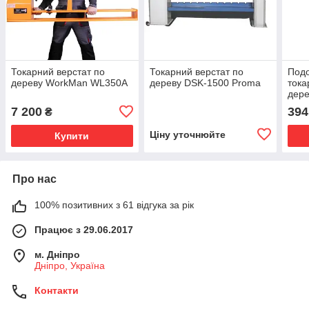
Токарний верстат по
Токарний верстат по
Подо
дереву WorkMan WL350A
дереву DSK-1500 Proma
тока
дере
JWL
7 200
394
₴
Ціну уточнюйте
Купити
Про нас
100% позитивних з 61 відгука за рік
Працює з 29.06.2017
м. Дніпро
Дніпро, Україна
Контакти