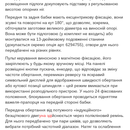
розміщення підлоги докуповують підставку з регульованою
висотою опорних ніг.
Передня та задня бабки мають ексцентрикову фіксацію, вони
зсувні та поворотні на кут 180°, що дозволяє, зокрема,
обточувати заготовки великого діаметра на виносній опорі.
Вона може бути підлоговою (у комплект не входить) або
монтуватися на 13-дюймовому подовженні станини
(докупається окремо опція арт. 6294755), отвори для нього
передбачені на різних рівнях.
Пульт керування виносною з магнітною фіксацією, його
закріплюють у будь-якому зручному місці. На панелі
розміщені кнопки пускача, енкодер, що відповідає за зміну
частоти обертання, перемикач реверсу та яскравий
символьний дисплей для відображення швидкості обертання
або кутової позиції шпинделя – цей режим вмикається при
використанні розподільчого пристрою. У нього 24 фіксованих
положення, блокування обертання проводиться підняттям
важеля-прапорця на передній стороні бабки.
Передача обертання від потужного «індукційного»
безщіткового двиг
уна зді
йснюється через полікліновий ремінь.
Для нього передбачено три пари шківів, що дозволяють
вибрати потрібний частотний діапазон. Натяг та ослаблення