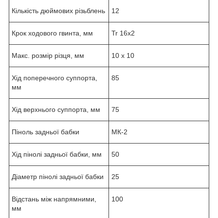
Кількість дюймових різьблень
12
Крок ходового гвинта, мм
Tr 16x2
Макс. розмір різця, мм
10 x 10
Хід поперечного суппорта,
85
мм
Хід верхнього суппорта, мм
75
Піноль задньої бабки
МК-2
Хід пінолі задньої бабки, мм
50
Діаметр пінолі задньої бабки
25
Відстань між напрямними,
100
мм