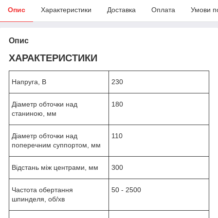
Опис
Характеристики
Доставка
Оплата
Умови п
Опис
ХАРАКТЕРИСТИКИ
Напруга, В
230
Діаметр обточки над
180
станиною, мм
Діаметр обточки над
110
поперечним суппортом, мм
Відстань між центрами, мм
300
Частота обертання
50 - 2500
шпинделя, об/хв