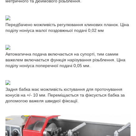
метричного та дюймового різьблення.
Передбачено можливість регулювання клинових планок. Ціна
поділу ноніуса малої поздовжньої подачі 0,02 мм
Автоматична подача включається на супорті, тим самим
важелем включається функція нарізування різьблення. Ціна
поділу ноніуса поперечної подачі 0,05 мм.
Задня бабка має можливість юстування для проточування
конусів на +/- 10 мм. Переміщається та фіксується бабка за
допомогою важеля швидкої фіксації.