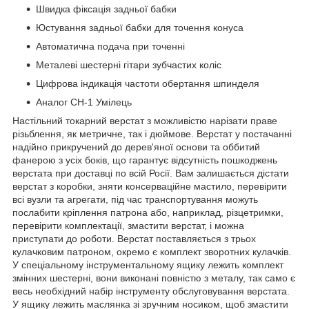
Швидка фіксація задньої бабки
Юстування задньої бабки для точення конуса
Автоматична подача при точенні
Металеві шестерні гітари зубчастих коліс
Цифрова індикація частоти обертання шпинделя
Аналог СН-1 Умілець
Настільний токарний верстат з можливістю нарізати праве
різьблення, як метричне, так і дюймове. Верстат у постачанні
надійно прикручений до дерев'яної основи та оббитий
фанерою з усіх боків, що гарантує відсутність пошкоджень
верстата при доставці по всій Росії. Вам залишається дістати
верстат з коробки, зняти консерваційне мастило, перевірити
всі вузли та агрегати, під час транспортування можуть
послабити кріплення патрона або, наприклад, різцетримки,
перевірити комплектації, змастити верстат, і можна
приступати до роботи. Верстат поставляється з трьох
кулачковим патроном, окремо є комплект зворотних кулачків.
У спеціальному інструментальному ящику лежить комплект
змінних шестерні, вони виконані повністю з металу, так само є
весь необхідний набір інструменту обслуговування верстата.
У ящику лежить маслянка зі зручним носиком, щоб змастити