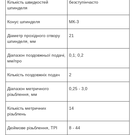
Кількість швидкостей
безступінчасто
шпинделя
Конус шпинделя
МК-3
Діаметр прохідного отвору
21
шпинделя, мм
Діапазон поздовжньої подачі,
0,1; 0,2
мм/про
Кількість поздовжніх подач
2
Діапазон метричного
0,25 - 3,0
різьблення, мм
Кількість метричних
14
різьблень
Дюймове різьблення, TPI
8 - 44