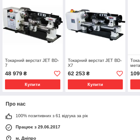
Токарний верстат JET BD-
Токарний верстат JET BD-
Тока
7
X7
мета
48 979
62 253
109
₴
₴
Купити
Купити
Про нас
100% позитивних з 61 відгука за рік
Працює з 29.06.2017
м. Дніпро