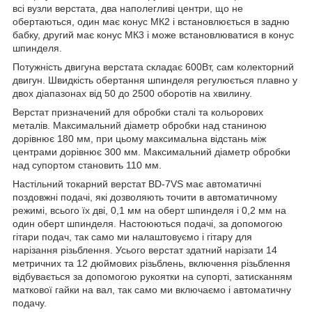
всі вузли верстата, два наполегливі центри, що не
обертаються, один має конус МК2 і встановлюється в задню
бабку, другий має конус МК3 і може встановлюватися в конус
шпинделя.
Потужність двигуна верстата складає 600Вт, сам колекторний
двигун. Швидкість обертання шпинделя регулюється плавно у
двох діапазонах від 50 до 2500 оборотів на хвилину.
Верстат призначений для обробки сталі та кольорових
металів. Максимальний діаметр обробки над станиною
дорівнює 180 мм, при цьому максимальна відстань між
центрами дорівнює 300 мм. Максимальний діаметр обробки
над супортом становить 110 мм.
Настільний токарний верстат BD-7VS має автоматичні
поздовжні подачі, які дозволяють точити в автоматичному
режимі, всього їх дві, 0,1 мм на оберт шпинделя і 0,2 мм на
один оберт шпинделя. Настоюються подачі, за допомогою
гітари подач, так само ми налаштовуємо і гітару для
нарізання різьблення. Усього верстат здатний нарізати 14
метричних та 12 дюймових різьблень, включення різьблення
відбувається за допомогою рукоятки на супорті, затисканням
маткової гайки на вал, так само ми включаємо і автоматичну
подачу.