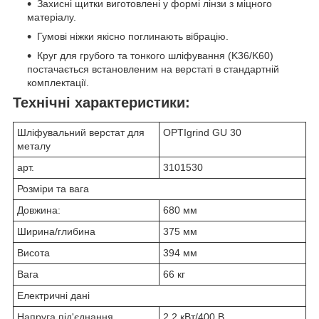
Захисні щитки виготовлені у формі лінзи з міцного
матеріалу.
Гумові ніжки якісно поглинають вібрацію.
Круг для грубого та тонкого шліфування (K36/K60)
постачається встановленим на верстаті в стандартній
комплектації.
Технічні характеристики:
Шліфувальний верстат для
OPTIgrind GU 30
металу
арт.
3101530
Розміри та вага
Довжина:
680 мм
Ширина/глибина
375 мм
Висота
394 мм
Вага
66 кг
Електричні дані
Напруга під'єднання
2,2 кВт/400 В