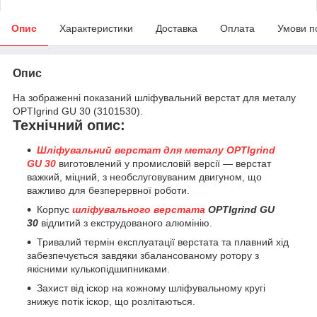
Опис
Характеристики
Доставка
Оплата
Умови п
Опис
На зображенні показаний шліфувальний верстат для металу
OPTIgrind GU 30 (3101530).
Технічний опис:
Шліфувальний верстат для металу OPTIgrind
GU 30
виготовлений у промисловій версії — верстат
важкий, міцний, з необслуговуваним двигуном, що
важливо для безперервної роботи.
Корпус
шліфувального верстата
OPTIgrind GU
30
відлитий з екструдованого алюмінію.
Тривалий термін експлуатації верстата та плавний хід
забезпечується завдяки збалансованому ротору з
якісними кулькопідшипниками.
Захист від іскор на кожному шліфувальному кругі
знижує потік іскор, що розлітаються.