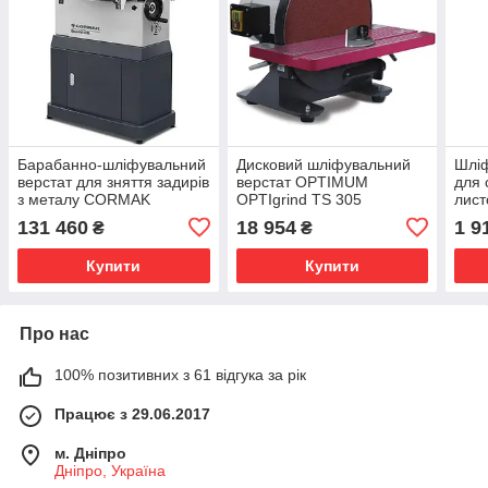
Барабанно-шліфувальний
Дисковий шліфувальний
Шліф
верстат для зняття задирів
верстат OPTIMUM
для 
з металу CORMAK
OPTIgrind TS 305
лист
SG460S
GTS
131 460
18 954
1 9
₴
₴
Купити
Купити
Про нас
100% позитивних з 61 відгука за рік
Працює з 29.06.2017
м. Дніпро
Дніпро, Україна