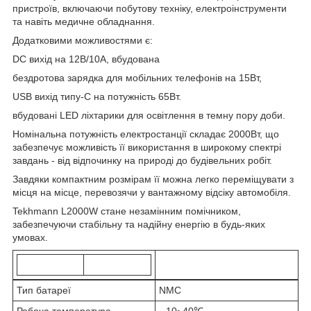
пристроїв, включаючи побутову техніку, електроінструменти
та навіть медичне обладнання.
Додатковими можливостями є:
DC вихід на 12В/10A, вбудована
бездротова зарядка для мобільних телефонів на 15Вт,
USB вихід типу-C на потужність 65Вт.
вбудовані LED ліхтарики для освітлення в темну пору доби.
Номінальна потужність електростанції складає 2000Вт, що
забезпечує можливість її використання в широкому спектрі
завдань - від відпочинку на природі до будівельних робіт.
Завдяки компактним розмірам її можна легко переміщувати з
місця на місце, перевозячи у вантажному відсіку автомобіля.
Tekhmann L2000W стане незамінним помічником,
забезпечуючи стабільну та надійну енергію в будь-яких
умовах.
Тип батареї
NMC
Робоча температура
--10~40℃