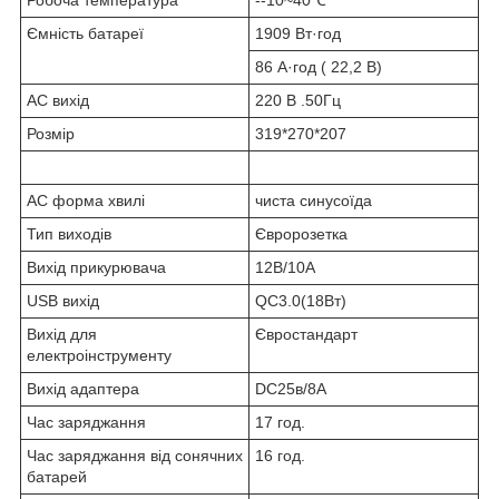
Ємність батареї
1909 Вт·год
86 А·год ( 22,2 В)
AC вихід
220 В .50Гц
Розмір
319*270*207
AC форма хвилі
чиста синусоїда
Тип виходів
Євророзетка
Вихід прикурювача
12В/10A
USB вихід
QC3.0(18Вт)
Вихід для
Євростандарт
електроінструменту
Вихід адаптера
DC25в/8A
Час заряджання
17 год.
Час заряджання від сонячних
16 год.
батарей