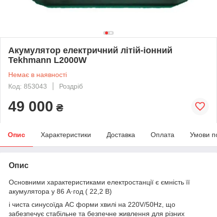
Акумулятор електричний літій-іонний
Tekhmann L2000W
Немає в наявності
Код: 853043
Роздріб
49 000
₴
Опис
Характеристики
Доставка
Оплата
Умови п
Опис
Основними характеристиками електростанції є ємність її
акумулятора у 86 А·год ( 22,2 В)
і чиста синусоїда AC форми хвилі на 220V/50Hz, що
забезпечує стабільне та безпечне живлення для різних