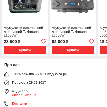
Акумулятор електричний
Акумулятор електричний
Акум
літій-іонний Tekhmann
літій-іонний Tekhmann
літі
L1000W
L3500W
L50
28 500
92 000
18 
₴
₴
Купити
Купити
Про нас
100% позитивних з 61 відгука за рік
Працює з 29.06.2017
м. Дніпро
Дніпро, Україна
Контакти