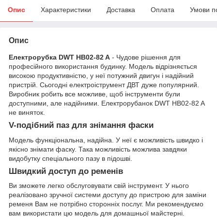
Опис
Характеристики
Доставка
Оплата
Умови п
Опис
Електрорубка DWT HB02-82 A
- Чудове рішення для
професійного використання будинку. Модель відрізняється
високою продуктивністю, у неї потужний двигун і надійний
пристрій. Сьогодні електроіструмент ДВТ дуже популярний.
Виробник робить все можливе, щоб інструменти були
доступними, але надійними. Електрорубанок DWT HB02-82 A
не виняток.
V-подібний паз для знімання фаски
Модель функціональна, надійна. У неї є можливість швидко і
якісно знімати фаску. Така можливість можлива завдяки
видобутку спеціального пазу в підошві.
Швидкий доступ до ременів
Ви зможете легко обслуговувати свій інструмент. У нього
реалізовано зручної системи доступу до пристрою для заміни
ременя Вам не потрібно сторонніх послуг. Ми рекомендуємо
вам використати цю модель для домашньої майстерні.