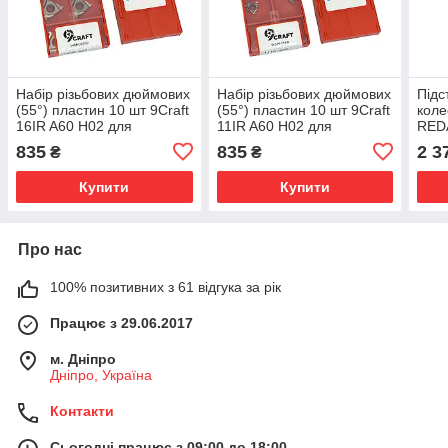
Набір різьбових дюймових
Набір різьбових дюймових
Підс
(55°) пластин 10 шт 9Craft
(55°) пластин 10 шт 9Craft
коле
16IR A60 H02 для
11IR A60 H02 для
RED
алюмінію, кольорових
алюмінію, кольорових
835
835
2 3
₴
₴
металів
металів
Купити
Купити
Про нас
100% позитивних з 61 відгука за рік
Працює з 29.06.2017
м. Дніпро
Дніпро, Україна
Контакти
Сьогодні працює з 09:00 до 18:00