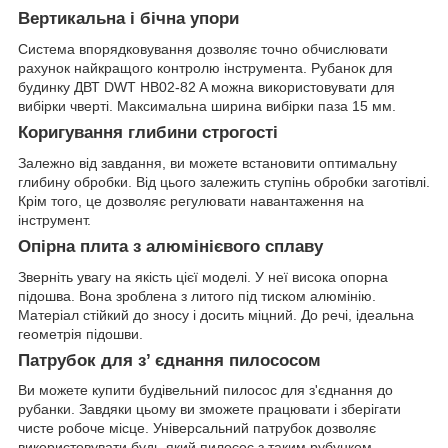
Вертикальна і бічна упори
Система впорядковування дозволяє точно обчислювати
рахунок найкращого контролю інструмента. Рубанок для
будинку ДВТ DWT HB02-82 A можна використовувати для
вибірки чверті. Максимальна ширина вибірки паза 15 мм.
Коригування глибини строгості
Залежно від завдання, ви можете встановити оптимальну
глибину обробки. Від цього залежить ступінь обробки заготівлі.
Крім того, це дозволяє регулювати навантаження на
інструмент.
Опірна плита з алюмінієвого сплаву
Зверніть увагу на якість цієї моделі. У неї висока опорна
підошва. Вона зроблена з литого під тиском алюмінію.
Матеріал стійкий до зносу і досить міцний. До речі, ідеальна
геометрія підошви.
Патрубок для з’ єднання пилососом
Ви можете купити будівельний пилосос для з'єднання до
рубанки. Завдяки цьому ви зможете працювати і зберігати
чисте робоче місце. Універсальний патрубок дозволяє
використовувати будь-який пилосос з таким рубунком.