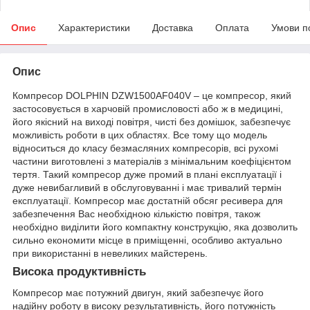
Опис
Характеристики
Доставка
Оплата
Умови п
Опис
Компресор DOLPHIN DZW1500AF040V – це компресор, який
застосовується в харчовій промисловості або ж в медицині,
його якісний на виході повітря, чисті без домішок, забезпечує
можливість роботи в цих областях. Все тому що модель
відноситься до класу безмасляних компресорів, всі рухомі
частини виготовлені з матеріалів з мінімальним коефіцієнтом
тертя. Такий компресор дуже промий в плані експлуатації і
дуже невибагливий в обслуговуванні і має тривалий термін
експлуатації. Компресор має достатній обсяг ресивера для
забезпечення Вас необхідною кількістю повітря, також
необхідно виділити його компактну конструкцію, яка дозволить
сильно економити місце в приміщенні, особливо актуально
при використанні в невеликих майстерень.
Висока продуктивність
Компресор має потужний двигун, який забезпечує його
надійну роботу в високу результативність, його потужність