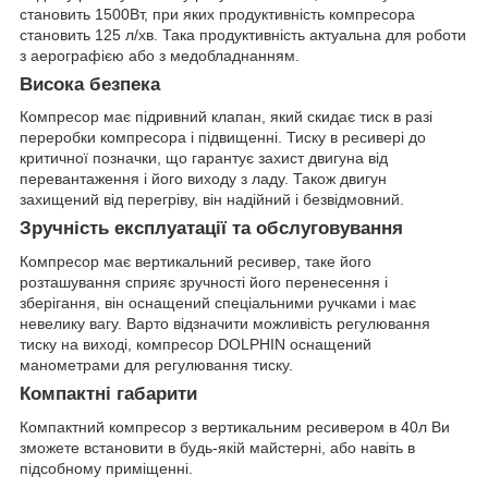
становить 1500Вт, при яких продуктивність компресора
становить 125 л/хв. Така продуктивність актуальна для роботи
з аерографією або з медобладнанням.
Висока безпека
Компресор має підривний клапан, який скидає тиск в разі
переробки компресора і підвищенні. Тиску в ресивері до
критичної позначки, що гарантує захист двигуна від
перевантаження і його виходу з ладу. Також двигун
захищений від перегріву, він надійний і безвідмовний.
Зручність експлуатації та обслуговування
Компресор має вертикальний ресивер, таке його
розташування сприяє зручності його перенесення і
зберігання, він оснащений спеціальними ручками і має
невелику вагу. Варто відзначити можливість регулювання
тиску на виході, компресор DOLPHIN оснащений
манометрами для регулювання тиску.
Компактні габарити
Компактний компресор з вертикальним ресивером в 40л Ви
зможете встановити в будь-якій майстерні, або навіть в
підсобному приміщенні.