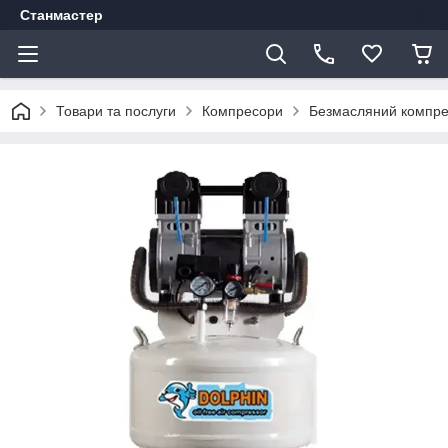
Станмастер
Товари та послуги
Компресори
Безмасляний компр