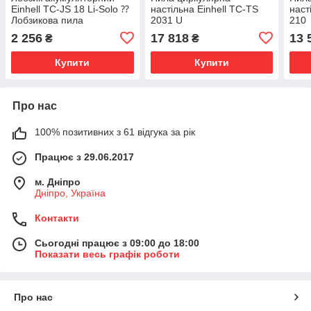
Einhell TC-JS 18 Li-Solo ⁇
настільна Еinhell TC-TS
наст
Лобзикова пила
2031 U
210
2 256
17 818
13 
₴
₴
Купити
Купити
Про нас
100% позитивних з 61 відгука за рік
Працює з 29.06.2017
м. Дніпро
Дніпро, Україна
Контакти
Сьогодні працює з 09:00 до 18:00
Показати весь графік роботи
Про нас