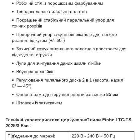
Робочий стіл із порошковим фарбуванням
Твердосплавне пиляльне полотно
Покращений стабільний паралельний упор для
точних розрізів
Поперечний упор із кутовою шкалою для легкого
різання під кутом (+/- 60°)
Захисний кожух пиляльного полотна з пристроєм для
відведення стружки
Лупа для зчитування даних шкали лінійки
Вбудована лінійка
Регулювання пиляльного диска 2 в 1 (висота, нахил
0° — 45°)
Опорна рама для зручної роботи заввишки
85 см
Штовхач із затискачем
Т
ехнічні характеристики
циркулярної пили Einhell TC-TS
2025/3 Eco
:
Під'єднання до мережі:
220 В - 240 В ~ 50 Гц