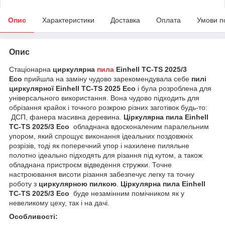
Опис
Характеристики
Доставка
Оплата
Умови п
Опис
Стаціонарна
циркулярна
пила
Einhell TC-TS 2025/3
Eco
прийшла на заміну чудово зарекомендувала себе
пилі
циркулярної Einhell
TC-TS 2025 Eco
і була розроблена для
універсального використання. Вона чудово підходить для
обрізання крайок і точного розкрою різних заготівок будь-то:
ДСП, фанера масивна деревина.
Ц
іркулярна пила
Einhell
TC-TS 2025/3 Eco
обладнана вдосконаленим паралельним
упором, який спрощує виконання ідеальних поздовжніх
розрізів, тоді як поперечний упор і нахилене пиляльне
полотно ідеально підходять для різання під кутом, а також
обладнана пристроєм відведення стружки. Точне
настроювання висоти різання забезпечує легку та точну
роботу з
циркулярною пилкою
.
Ц
іркулярна пила
Einhell
TC-TS 2025/3 Eco
буде незамінним помічником як у
невеликому цеху, так і на дачі.
Особливості
: