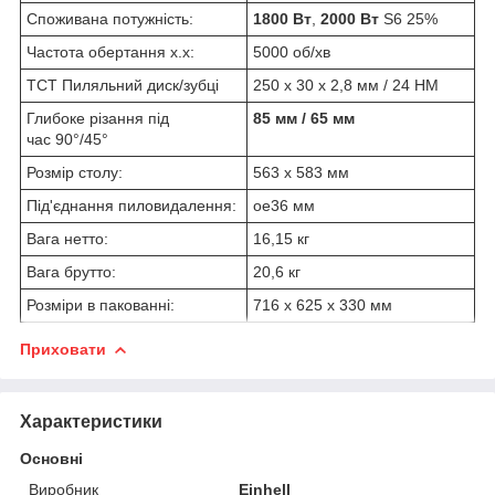
Споживана потужність:
1800 Вт
,
2000 Bт
S6 25%
Частота обертання х.х:
5000 об/хв
TCT Пиляльний диск/зубці
250 x 30 x 2,8 мм / 24 HM
Глибоке різання під
85 мм / 65 мм
час 90°/45°
Розмір столу:
563 х 583 мм
Під'єднання пиловидалення:
oe36 мм
Вага нетто:
16,15 кг
Вага брутто:
20,6 кг
Розміри в пакованні:
716 х 625 х 330 мм
Приховати
Характеристики
Основні
Виробник
Einhell