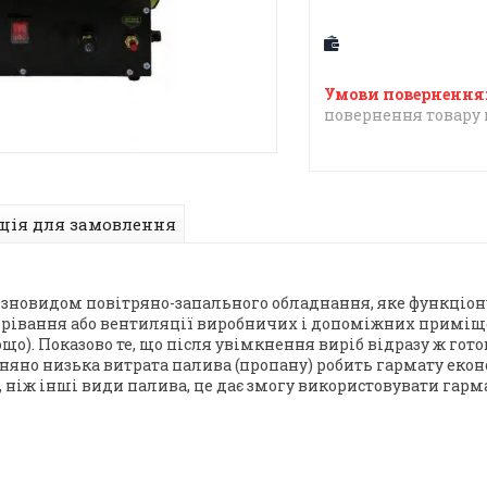
повернення товару 
ція для замовлення
ізновидом повітряно-запального обладнання, яке функціон
грівання або вентиляції виробничих і допоміжних приміщен
тощо). Показово те, що після увімкнення виріб відразу ж го
вняно низька витрата палива (пропану) робить гармату екон
 ніж інші види палива, це дає змогу використовувати гар