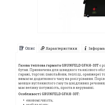
Опис
Характеристики
Інформа
Газова теплова гармата GRUNFELD GFAH-33T
є р
бутан. Призначена для швидкого та якісного обі
гаражі, торгові павільйони, тепліці, оранжереї 
вимагає додаткового часу на розігрівання. Порі
менше вуглекислого газу та шкідливих речовин,
має велику потужність, проста в керуванні.
Особливості GRUNFELD GFAH-33T:
економічність;
мобільність;