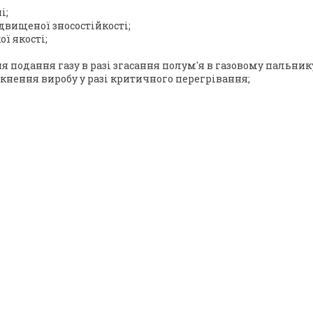
і;
двищеної зносостійкості;
ї якості;
я подання газу в разі згасання полум'я в газовому пальник
кнення виробу у разі критичного перегрівання;