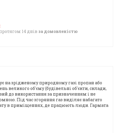
протягом 14 днів
за домовленістю
ує на зрідженому природному газі пропан або
ь великого об'єму (будівельні об'єкти, склади,
товий до використання за призначенням і не
омною. Під час згоряння газ виділяє набагато
мату в приміщеннях, де працюють люди. Гармата