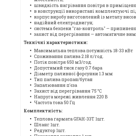
швидкість нагрівання повітря в приміщенн
в конструкції використані комплектуючі пі
корпус виробу виготовлений із металу високо
надійний електродвигун;
система безпеки "газ-контроль" — припиненн
захист від перегрівання — автоматичне вим
Технічні характеристики:
Максимальна теплова потужність 18-33 кВт
Споживання палива 2.18 л/год.
Потік повітря 650 м3/год.
Допустимий тиск газу 0.7 бара
Діаметр паливної форсунки 1.3 мм
Тип палива пропан/бутан
Запалювання п'єза
Захист від перегрівання 75 °C
Напруга мережі живлення 220 В
Частота тока 50 Гц
Комплектність:
Теплова гармата GFAH-33T 1шт.
Шланг 1шт.
Редуктор 1шт.