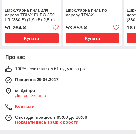
Циркулярна пила для
Циркулярна пила по
Цирк
дерева TRIAX EURO 350
дереву TRIAX
дере
LR (380 В) (1,9 кВт 2,5 л.с.
(380
220 В)
51 264
53 853
18 
₴
₴
Купити
Купити
Про нас
100% позитивних з 61 відгука за рік
Працює з 29.06.2017
м. Дніпро
Дніпро, Україна
Контакти
Сьогодні працює з 09:00 до 18:00
Показати весь графік роботи