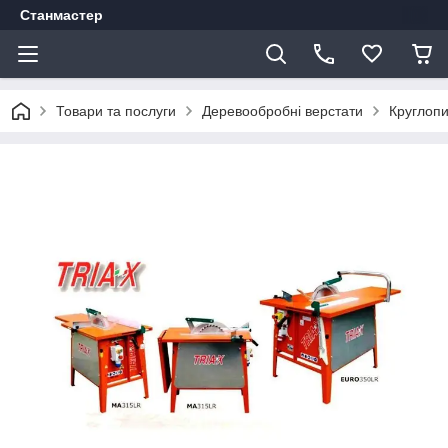
Станмастер
Товари та послуги
Деревообробні верстати
Круглопи