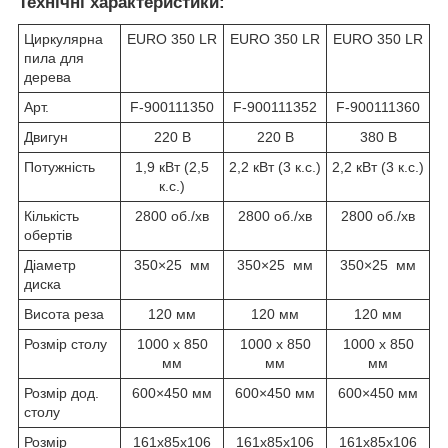
Технічні характеристики:
Циркулярна
EURO 350 LR
EURO 350 LR
EURO 350 LR
пила для
дерева
Арт.
F-900111350
F-900111352
F-900111360
Двигун
220 В
220 В
380 В
Потужність
1,9 кВт (2,5
2,2 кВт (3 к.с.)
2,2 кВт (3 к.с.)
к.с.)
Кількість
2800 об./хв
2800 об./хв
2800 об./хв
обертів
Діаметр
350×25 мм
350×25 мм
350×25 мм
диска
Висота реза
120 мм
120 мм
120 мм
Розмір столу
1000 x 850
1000 x 850
1000 x 850
мм
мм
мм
Розмір дод.
600×450 мм
600×450 мм
600×450 мм
столу
Розмір
161x85x106
161x85x106
161x85x106