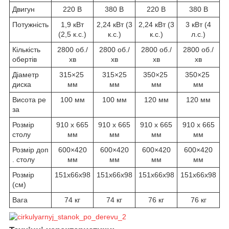
Двигун
220 В
380 В
220 В
380 В
Потужність
1,9 кВт
2,24 кВт (3
2,24 кВт (3
3 кВт (4
(2,5 к.с.)
к.с.)
к.с.)
л.с.)
Кількість
2800 об./
2800 об./
2800 об./
2800 об./
обертів
хв
хв
хв
хв
Діаметр
315×25
315×25
350×25
350×25
диска
мм
мм
мм
мм
Висота ре
100 мм
100 мм
120 мм
120 мм
за
Розмір
910 x 665
910 x 665
910 x 665
910 x 665
столу
мм
мм
мм
мм
Розмір доп
600×420
600×420
600×420
600×420
. столу
мм
мм
мм
мм
Розмір
151x66x98
151x66x98
151x66x98
151x66x98
(см)
Вага
74 кг
74 кг
76 кг
76 кг