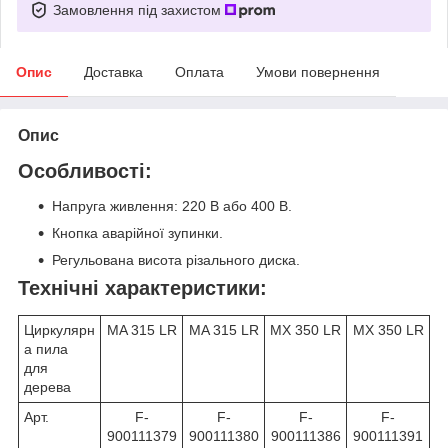
Замовлення під захистом
Опис
Доставка
Оплата
Умови повернення
Опис
Особливості:
Напруга живлення: 220 В або 400 В.
Кнопка аварійної зупинки.
Регульована висота різального диска.
Технічні характеристики:
Циркулярн
MA 315 LR
MA 315 LR
MX 350 LR
MX 350 LR
а пила
для
дерева
Арт.
F-
F-
F-
F-
900111379
900111380
900111386
900111391