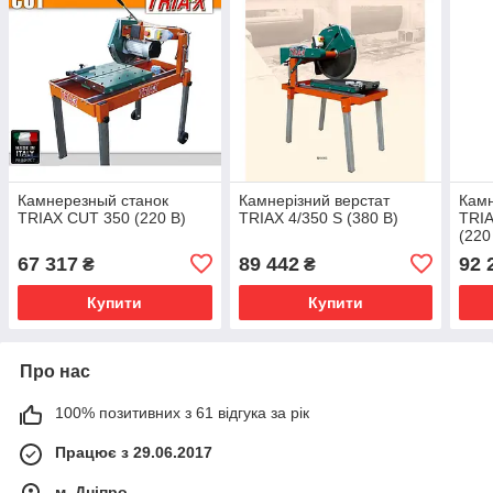
Камнерезный станок
Камнерізний верстат
Камн
TRIAX CUT 350 (220 В)
TRIAX 4/350 S (380 В)
TRIA
(220
67 317
89 442
92 
₴
₴
Купити
Купити
Про нас
100% позитивних з 61 відгука за рік
Працює з 29.06.2017
м. Дніпро