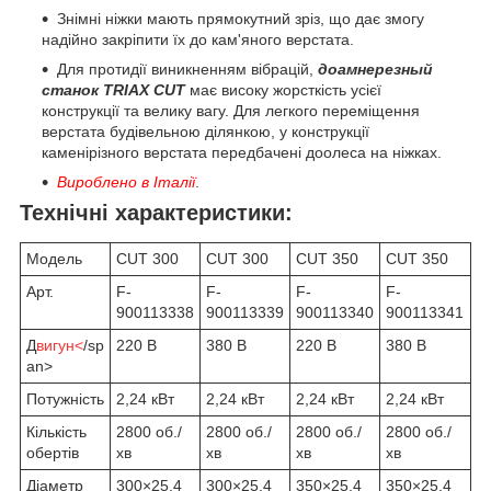
Знімні ніжки мають прямокутний зріз, що дає змогу
надійно закріпити їх до кам'яного верстата.
Для протидії виникненням вібрацій,
до
амнерезный
станок TRIAX CUT
має високу жорсткість усієї
конструкції та велику вагу. Для легкого переміщення
верстата будівельною ділянкою, у конструкції
каменірізного верстата передбачені до
олеса на ніжках.
Вироблено в Італії
.
Технічні характеристики:
Модель
CUT 300
CUT 300
CUT 350
CUT 350
Арт.
F-
F-
F-
F-
900113338
900113339
900113340
900113341
Д
вигун<
/sp
220 В
380 В
220 В
380 В
an>
Потужність
2,24 кВт
2,24 кВт
2,24 кВт
2,24 кВт
Кількість
2800 об./
2800 об./
2800 об./
2800 об./
обертів
хв
хв
хв
хв
Діаметр
300×25,4
300×25,4
350×25,4
350×25,4