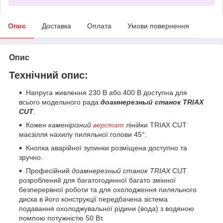
Опис
Доставка
Оплата
Умови повернення
Опис
Технічний опис:
Напруга живлення 230 В або 400 В доступна для
всього модельного рада
до
амнерезный станок TRIAX
CUT
.
Кожен
каменірізний
верстат
лінійки TRIAX CUT
має
зілля нахилу пиляльної голови 45°.
Кнопка аварійної зупинки розміщена доступно та
зручно.
Професійний
до
амнерезный станок TRIAX
CUT
розроблений для багатогодинної багато змінної
безперервної роботи та для охолодження пиляльного
диска в його конструкції передбачена з
істема
подавання охолоджувальної рідини (вода) з водяною
помпою потужністю 50 Вт.