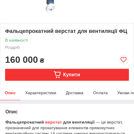
Фальцепрокатний верстат для вентиляції ФЦ
В наявності
Роздріб
160 000
₴
Купити
Опис
Характеристики
Доставка
Оплата
Умови п
Опис
Фальцепрокатний
верстат
для вентиляції
— це верстат,
призначений для прокатування елементів прямокутних
вентиляційних систем. Ці системи широко використовуються