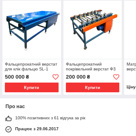
Фальцепрокатний верстат
Фальцепрокатний
Матр
для клік фальцю SL-1
покрівельний верстат Ф3
верс
500 000
200 000
₴
₴
Цін
Купити
Купити
Про нас
100% позитивних з 61 відгука за рік
Працює з 29.06.2017