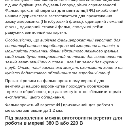
під час будівництва будівель і споруд різної спрямованості.
Фальцепрокатний
верстат для вентиляції
ФЦ вироблений
нашим підприємством застосовується для прокатування
замку американка (Піттсбурзький фальц), одинарний лежачий
фальц, одинарний стоячий фальц, сполучної рейки,
радіусних вентиляційних картин.
Особливістю, що вирізняє фальцепрокатний верстат для
вентиляції нашого виробництва від імпортних аналогів, є
можливість прокатки більш відкритого лежачого фальца,
який може бути використаний не тільки для виготовлення
замків вентиляційних систем , але і як замок для круглих
труб. Отже, наші замовники можуть економити кошти на
купівлю додаткового обладнання та виробничі площі.
Прокатні ролики на фальцепрокатному верстаті для
вентиляції нашого виробництва проходять обов'язкове
термічне оброблення, що дає змогу істотно збільшити термін
експлуатації цього обладнання.
Фальцепрокатний верстат ФЦ призначений для роботи з
металом завтовшки до 1.2 мм.
Під замовлення можна виготовляти верстат для
роботи в мережі 380 В або 220 В