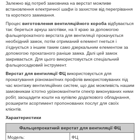
Залежно від потреб замовника на верстат можливе
встановлення електричної шафи із захистом від перегрівання
та короткого замикання.
Процес
виготовлення вентиляційного короба
відбувається
так: береться аркуш заготівки, на її краю за допомогою
фальцепрокатного верстата для вентиляції прокачується
необхідний замок, потім отриманий елемент гнеться і
з'єднується з іншим таким само дзеркальним елементом за
допомогою прокатаного раніше замка. Далі цей замок
закривається. Для цього використовується спеціальний
фальцеосадковий інструмент.
Верстат для вентиляції ФЦ
використовується для
прокатування різноманітних профілів використовуваних під
час монтажу вентиляційних систем, що дає можливість нашим
замовникам істотно урізноманітнити спектр виконуваних ними
робіт, заощадити кошти на купівлю додаткового обладнання,
розширити асортимент пропонованих послуг для своїх
клієнтів.
Характеристики
Фальцепрокатний верстат для вентиляції ФЦ
Модель:
ФЦ