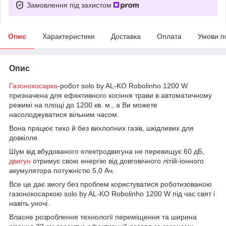
Замовлення під захистом
Опис
Характеристики
Доставка
Оплата
Умови п
Опис
Газонокосарка
-робот solo by AL-KO Robolinho 1200 W
призначена для ефективного косіння трави в автоматичному
режимі на площі до 1200 кв. м., а Ви можете
насолоджуватися вільним часом.
Вона працює тихо й без вихлопних газів, шкідливих для
довкілля.
Шум від вбудованого електродвигуна не перевищує 60 дБ,
двигун
отримує свою енергію від довговічного літій-іонного
акумулятора потужністю 5,0 Ач.
Все це дає змогу без проблем користуватися роботизованою
газонокосаркою solo by AL-KO Robolinho 1200 W під час свят і
навіть уночі.
Власне розроблення технології переміщення та ширина