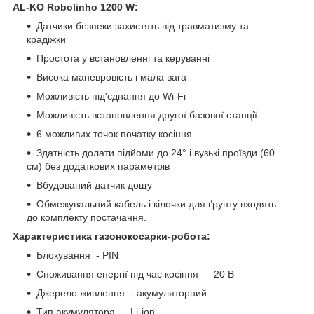
AL-KO Robolinho 1200 W:
Датчики безпеки захистять від травматизму та
крадіжки
Простота у встановленні та керуванні
Висока маневровість і мала вага
Можливість під'єднання до Wi-Fi
Можливість встановлення другої базової станції
6 можливих точок початку косіння
Здатність долати підйоми до 24° і вузькі проїзди (60
см) без додаткових параметрів
Вбудований датчик дощу
Обмежувальний кабель і кілочки для ґрунту входять
до комплекту постачання.
Характеристика газонокосарки-робота:
Блокування - PIN
Споживання енергії під час косіння — 20 В
Джерело живлення - акумуляторний
Тип акумулятора — Li-ion