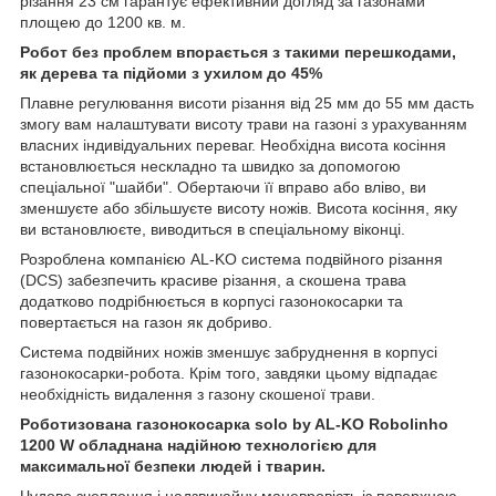
різання 23 см гарантує ефективний догляд за газонами
площею до 1200 кв. м.
Робот без проблем впорається з такими перешкодами,
як дерева та підйоми з ухилом до 45%
Плавне регулювання висоти різання від 25 мм до 55 мм дасть
змогу вам налаштувати висоту трави на газоні з урахуванням
власних індивідуальних переваг. Необхідна висота косіння
встановлюється нескладно та швидко за допомогою
спеціальної "шайби". Обертаючи її вправо або вліво, ви
зменшуєте або збільшуєте висоту ножів. Висота косіння, яку
ви встановлюєте, виводиться в спеціальному віконці.
Розроблена компанією AL-KO система подвійного різання
(DCS) забезпечить красиве різання, а скошена трава
додатково подрібнюється в корпусі газонокосарки та
повертається на газон як добриво.
Система подвійних ножів зменшує забруднення в корпусі
газонокосарки-робота. Крім того, завдяки цьому відпадає
необхідність видалення з газону скошеної трави.
Роботизована газонокосарка solo by AL-KO Robolinho
1200 W обладнана надійною технологією для
максимальної безпеки людей і тварин.
Чудове зчеплення і надзвичайну маневровість із поверхнею