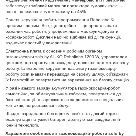
забезпечує глибокий малюнок протектора гумових коліс —
навіть на схилах із кутом нахилу на 45%.
Панель керування робить програмування Robolinho ©
простим і легким. Все, що потрібно — це просто задати
бажаний час роботи, упродовж якого має функціонувати
косарка-робот. Дисплей наочно відбиває всі дії та функції,
водночас простий у використанні.
Електронна плата є основним робочим органом
газонокосарки solo by AL-KO Robolinho 1200 W, управителем
центром, що гарантує повсякденну, повністю автоматизовану
роботу. Електронне керування дає змогу газонокосарці-
роботу розпізнавати перешкоди на своєму шляху, об'їжджати
їх і самостійно повертатися на заряджання на базову станцію.
У разі низького заряду акумулятора газонокосарка-робот
самостійно, за обмежувальним кабелем, повертається до
базової станції та заряджається за допомогою спеціальних
контактів, які розташовані збоку.
Швидке заряджання без ефекту пам'яті та довгий термін
експлуатації потужної батареї гарантуються завдяки літій-
іонній технології.
Характерні особливості газонокосарки-робота solo by