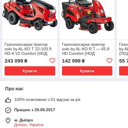
Газонокосарка-трактор
Газонокосарка-трактор
Газо
solo by AL-KO T 22-103.9
solo by AL-KO R 7 — 65.8
by A
HD-А V2 Comfort (НОД
HD Comfort (НОД
(ПО
ЗАКАЗКАЗ)
ЗАКАЗКИ)
243 099
142 999
55 
₴
₴
Купити
Купити
Про нас
100% позитивних з 61 відгука за рік
Працює з 29.06.2017
м. Дніпро
Дніпро, Україна