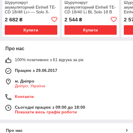
Шурупокрут
Шурупокрут
Шур
акумуляторний Einhell TE-
акумуляторний Einhell TE-
акум
CD 18/48 Li-i — Solo X-
CD 18/40 Li BL Solo 18 В
Einh
Change
2 682
2 544
2 5
₴
₴
Купити
Купити
Про нас
100% позитивних з 61 відгука за рік
Працює з 29.06.2017
м. Дніпро
Дніпро, Україна
Контакти
Сьогодні працює з 09:00 до 18:00
Показати весь графік роботи
Про нас