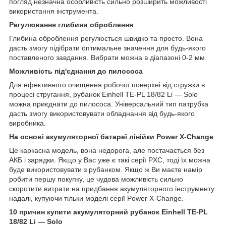
погляд незначна особливість сильно розширить можливості
використання інструмента.
Регулювання глибини оброблення
Глибина оброблення регулюється швидко та просто. Вона
дасть змогу підібрати оптимальне значення для будь-якого
поставленого завдання. Вибрати можна в діапазоні 0-2 мм.
Можливість під'єднання до пилососа
Для ефективного очищення робочої поверхні від стружки в
процесі стругання, рубанок Einhell TE-PL 18/82 Li — Solo
можна приєднати до пилососа. Універсальний тип патрубка
дасть змогу використовувати обладнання від будь-якого
виробника.
На основі акумуляторної батареї лінійки Power X-Change
Це каркасна модель, вона недорога, але постачається без
АКБ і зарядки. Якщо у Вас уже є такі серії PXC, тоді їх можна
буде використовувати з рубанком. Якщо ж Ви маєте намір
робити першу покупку, це чудова можливість сильно
скоротити витрати на придбання акумуляторного інструменту
надалі, купуючи тільки моделі серії Power X-Change.
10 причин купити акумуляторний рубанок Einhell TE-PL
18/82 Li — Solo