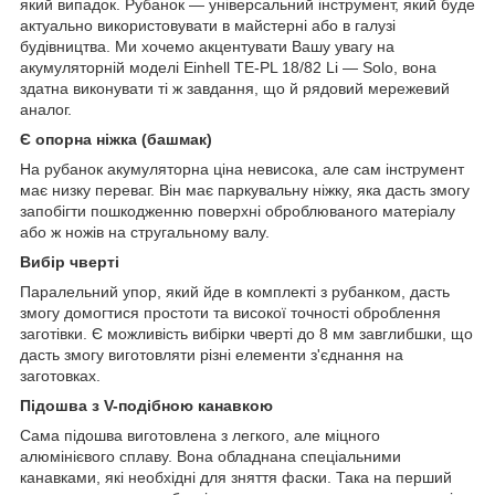
який випадок. Рубанок — універсальний інструмент, який буде
актуально використовувати в майстерні або в галузі
будівництва. Ми хочемо акцентувати Вашу увагу на
акумуляторній моделі Einhell TE-PL 18/82 Li — Solo, вона
здатна виконувати ті ж завдання, що й рядовий мережевий
аналог.
Є опорна ніжка (башмак)
На рубанок акумуляторна ціна невисока, але сам інструмент
має низку переваг. Він має паркувальну ніжку, яка дасть змогу
запобігти пошкодженню поверхні оброблюваного матеріалу
або ж ножів на стругальному валу.
Вибір чверті
Паралельний упор, який йде в комплекті з рубанком, дасть
змогу домогтися простоти та високої точності оброблення
заготівки. Є можливість вибірки чверті до 8 мм завглибшки, що
дасть змогу виготовляти різні елементи з'єднання на
заготовках.
Підошва з V-подібною канавкою
Сама підошва виготовлена з легкого, але міцного
алюмінієвого сплаву. Вона обладнана спеціальними
канавками, які необхідні для зняття фаски. Така на перший