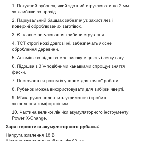
Потужний рубанок, який здатний струглювати до 2 мм
завглибшки за прохід.
Паркувальний башмак забезпечує захист лез і
поверхні оброблюваних заготівок.
Є плавне регулювання глибини стругання.
TCT строгі ножі довговічні, забезпечать якісне
оброблення деревини.
Алюмінієва підошва має високу міцність і легку вагу.
Підошва з 3 V-подібними канавками спрощує зняття
фаски.
Постачається разом із упором для точної роботи.
Рубанок можна використовувати для вибірки чверті.
М'яка ручка полегшить утримання і зробить
захоплення комфортнішим.
Частина великої лінійки акумуляторного інструменту
Power X-Change.
Характеристика акумуляторного рубанка:
Напруга живлення 18 В
Ширина стругання не більш ніж 82 мм.