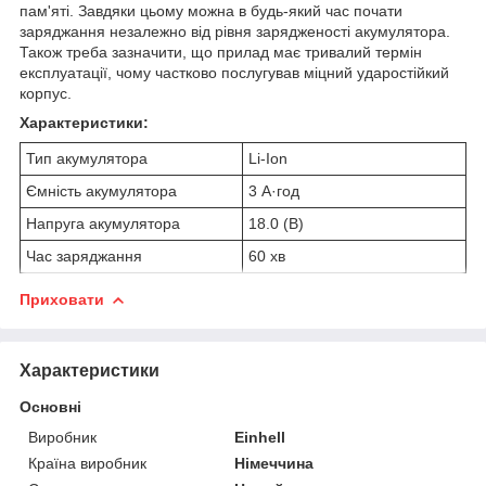
пам'яті. Завдяки цьому можна в будь-який час почати
заряджання незалежно від рівня зарядженості акумулятора.
Також треба зазначити, що прилад має тривалий термін
експлуатації, чому частково послугував міцний ударостійкий
корпус.
Характеристики:
Тип акумулятора
Li-Ion
Ємність акумулятора
3 А·год
Напруга акумулятора
18.0 (В)
Час заряджання
60 хв
Приховати
Характеристики
Основні
Виробник
Einhell
Країна виробник
Німеччина