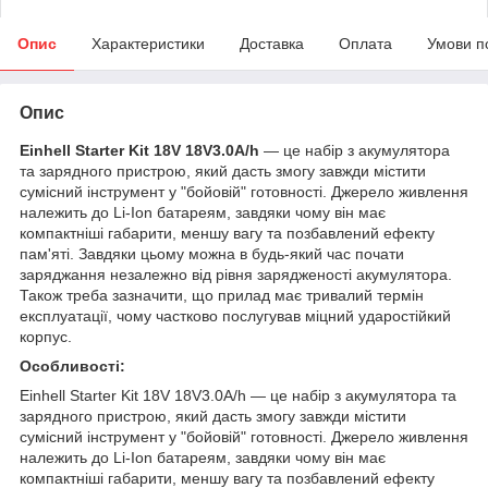
Опис
Характеристики
Доставка
Оплата
Умови п
Опис
Einhell Starter Kit 18V 18V3.0A/h
— це набір з акумулятора
та зарядного пристрою, який дасть змогу завжди містити
сумісний інструмент у "бойовій" готовності. Джерело живлення
належить до Li-Ion батареям, завдяки чому він має
компактніші габарити, меншу вагу та позбавлений ефекту
пам'яті. Завдяки цьому можна в будь-який час почати
заряджання незалежно від рівня зарядженості акумулятора.
Також треба зазначити, що прилад має тривалий термін
експлуатації, чому частково послугував міцний ударостійкий
корпус.
Особливості:
Einhell Starter Kit 18V 18V3.0A/h — це набір з акумулятора та
зарядного пристрою, який дасть змогу завжди містити
сумісний інструмент у "бойовій" готовності. Джерело живлення
належить до Li-Ion батареям, завдяки чому він має
компактніші габарити, меншу вагу та позбавлений ефекту