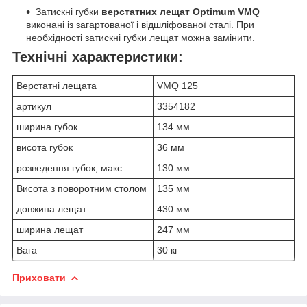
Затискні губки
верстатних лещат Optimum VMQ
виконані із загартованої і відшліфованої сталі. При
необхідності затискні губки лещат можна замінити.
Технічні характеристики:
Верстатні лещата
VMQ 125
артикул
3354182
ширина губок
134 мм
висота губок
36 мм
розведення губок, макс
130 мм
Висота з поворотним столом
135 мм
довжина лещат
430 мм
ширина лещат
247 мм
Вага
30 кг
Приховати