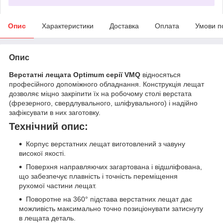
Опис
Характеристики
Доставка
Оплата
Умови п
Опис
Верстатні лещата Optimum серії VMQ
відносяться
професійного допоміжного обладнання. Конструкція лещат
дозволяє міцно закріпити їх на робочому столі верстата
(фрезерного, свердлувального, шліфувального) і надійно
зафіксувати в них заготовку.
Технічний опис:
Корпус верстатних лещат виготовлений з чавуну
високої якості.
Поверхня направляючих загартована і відшліфована,
що забезпечує плавність і точність переміщення
рухомої частини лещат.
Поворотне на 360° підстава верстатних лещат дає
можливість максимально точно позиціонувати затиснуту
в лещата деталь.