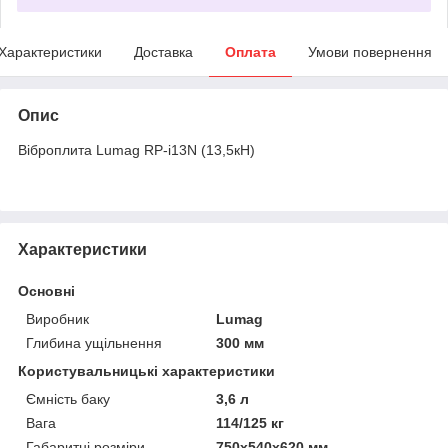
Характеристики
Доставка
Оплата
Умови повернення
Опис
Віброплита Lumag RP-i13N (13,5кН)
Характеристики
Основні
Виробник
Lumag
Глибина ущільнення
300 мм
Користувальницькі характеристики
Ємність баку
3,6 л
Вага
114/125 кг
Габаритні розміри
750х540х620 мм