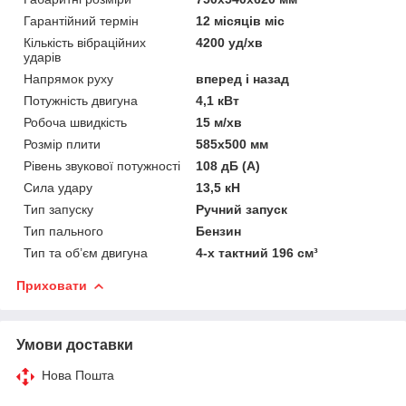
Гарантійний термін
12 місяців міс
Кількість вібраційних
4200 уд/хв
ударів
Напрямок руху
вперед і назад
Потужність двигуна
4,1 кВт
Робоча швидкість
15 м/хв
Розмір плити
585х500 мм
Рівень звукової потужності
108 дБ (A)
Сила удару
13,5 кН
Тип запуску
Ручний запуск
Тип пального
Бензин
Тип та об’єм двигуна
4-х тактний 196 см³
Приховати
Умови доставки
Нова Пошта