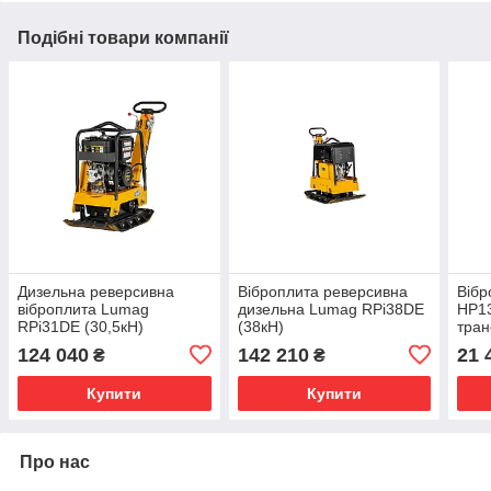
Подібні товари компанії
Дизельна реверсивна
Віброплита реверсивна
Вібр
віброплита Lumag
дизельна Lumag RPi38DE
HP13
RPi31DE (30,5кН)
(38кН)
тран
540*
124 040
142 210
21 
₴
₴
13кН
Купити
Купити
Про нас