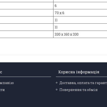
6
70 x 6
11
11
330 x 160 x 330
с
Корисна інформація
омпанію
Доставка, оплата та гарант
кти
Повернення та обмін