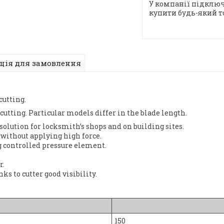
У компанії підключ
купити будь-який т
ція для замовлення
cutting.
 cutting. Particular models differ in the blade length.
solution for locksmith’s shops and on building sites.
without applying high force.
 controlled pressure element.
r.
s to cutter good visibility.
150