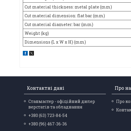
Cut material thickness: metal plate (mm)
Cut material dimension: flat bar (mm)
Cut material diameter: bar (mm)
Weight (kg)
Dimensions (L x W x H) (mm)
Контактні дані
Про на
Станмастер - офіційний дилер
Про к
верстатів та обладнання
Конта
+380 (63) 723-84-54
+380 (96) 467-36-36