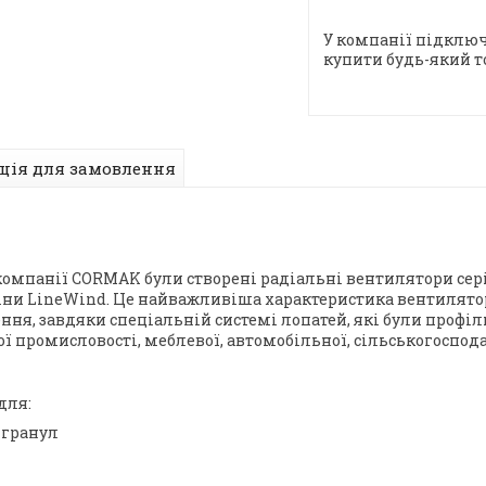
У компанії підключ
купити будь-який т
ція для замовлення
омпанії CORMAK були створені радіальні вентилятори серії
іни LineWind. Це найважливіша характеристика вентилятор
ння, завдяки спеціальній системі лопатей, які були проф
ї промисловості, меблевої, автомобільної, сільськогоспода
для:
 гранул