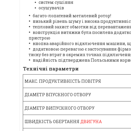
систем сушіння
осушувачів
багато-лопатевий металевий ротор!
низький рівень шуму і висока продуктивніс
тепловий захист обмотки від перевантажен
конструкція витяжки була посилена додатко
пристрою
кнопка аварійного відключення машини, що 
додатковою перевагою є застосування фірм
тиску без втрат в окремих точках підключенн
надійність підтверджена Польськими кор
Технічні параметри
МАКС. ПРОДУКТИВНІСТЬ ПОВІТРЯ
ДІАМЕТР ВПУСКНОГО ОТВОРУ
ДІАМЕТР ВИПУСКНОГО ОТВОРУ
ШВИДКІСТЬ ОБЕРТАННЯ
ДВИГУНА