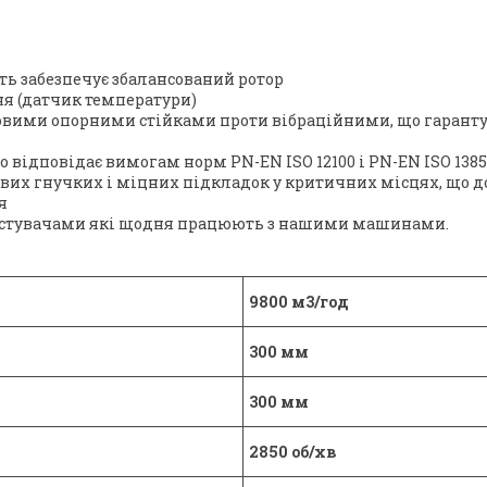
ть забезпечує збалансований ротор
ня (датчик температури)
вими опорними стійками проти вібраційними, що гарантуют
відповідає вимогам норм PN-EN ISO 12100 і PN-EN ISO 1385
ових гнучких і міцних підкладок у критичних місцях, що 
я
истувачами які щодня працюють з нашими машинами.
9800 м3/год
300 мм
300 мм
2850 об/хв