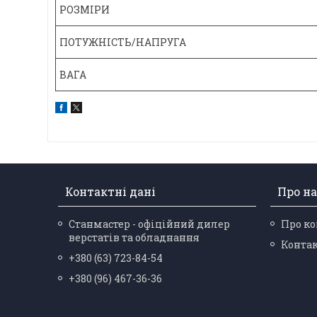
РОЗМІРИ
ПОТУЖНІСТЬ/НАПРУГА
ВАГА
Контактні дані
Про на
Станмастер - офіційний дилер
Про к
верстатів та обладнання
Конта
+380 (63) 723-84-54
+380 (96) 467-36-36