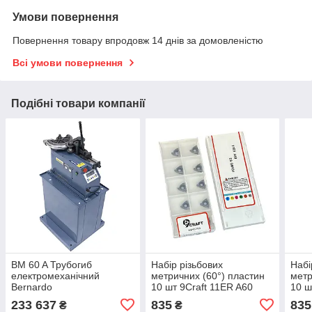
Умови повернення
Повернення товару впродовж 14 днів за домовленістю
Всі умови повернення
Подібні товари компанії
BM 60 A Трубогиб
Набір різьбових
Набі
електромеханічний
метричних (60°) пластин
метр
Bernardo
10 шт 9Craft 11ER A60
10 ш
DM10H для нержавіючої
LDC 
233 637
835
835
₴
₴
сталі